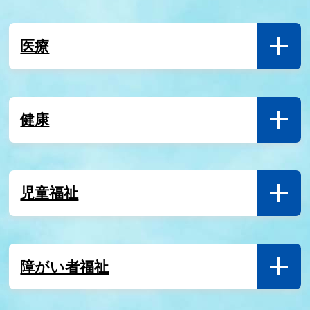
開催します！
8月1日
医療
保健所のHIV検査、梅毒検査、肝炎ウイルス検査につ
いて
健康
8月1日
健康フェア2026 ～“１０年後の自分のために”今日か
ら始める健康習慣～
児童福祉
7月31日
９月は世界アルツハイマー月間です！
7月31日
障がい者福祉
日本赤十字社福島県支部「令和８年熊本地震災害義援
金」の受付について