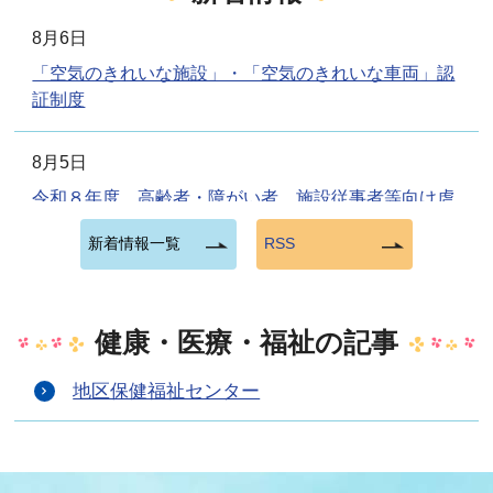
8月6日
「空気のきれいな施設」・「空気のきれいな車両」認
証制度
8月5日
令和８年度 高齢者・障がい者 施設従事者等向け虐
待防止研修
新着情報一覧
RSS
～虐待リスクマネジメントとカスタマーハラスメント
対策～
健康・医療・福祉の記事
8月3日
令和８年度手話講習会（入門）の受講生を募集します
地区保健福祉センター
8月1日
事業所向け料理教室「働く人のヘルス＆キッチン」を