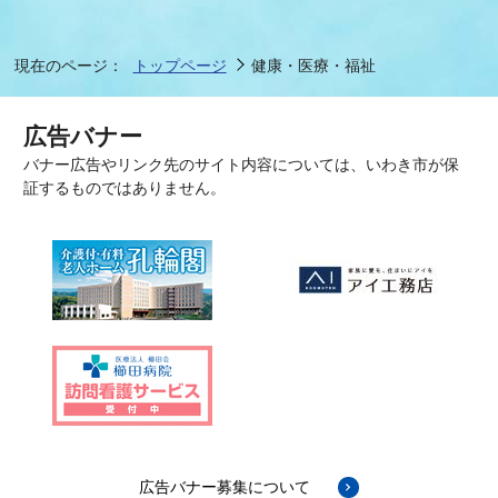
7月24日
【募集期間延長！】高齢者世帯のエアコン購入費用を
補助します
現在のページ：
トップページ
健康・医療・福祉
7月24日
広告バナー
いわき市敬老事業における記念品調達業務委託に係る
バナー広告やリンク先のサイト内容については、いわき市が保
証するものではありません。
公募型プロポーザルの審査結果について
広告バナー募集について