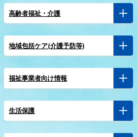
高齢者福祉・介護
7月31日
令和８年熊本地震に対する義援金募金箱の設置につい
て
地域包括ケア(介護予防等)
7月30日
自治体通信ONLINEに高齢福祉課が取り上げられまし
た！！
福祉事業者向け情報
7月30日
市内の感染症情報
7月28日
生活保護
いきいきシニアきこえサポート事業
7月28日