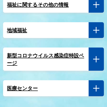
福祉に関するその他の情報
（９月以降はまだまだ空いています）養育費等に関す
る無料法律相談のご案内
7月28日
地域福祉
いわきの地域共生の動きを伝える ＼ IWAKI &
REPORT ／
7月27日
新型コロナウイルス感染症特設ペ
いわき市在宅医療介護連携支援センター職員（フルタ
ージ
イム会計年度任用職員）の募集
7月24日
医療センター
職場の健康づくりを応援！「からだがみえるおでかけ
測定会」