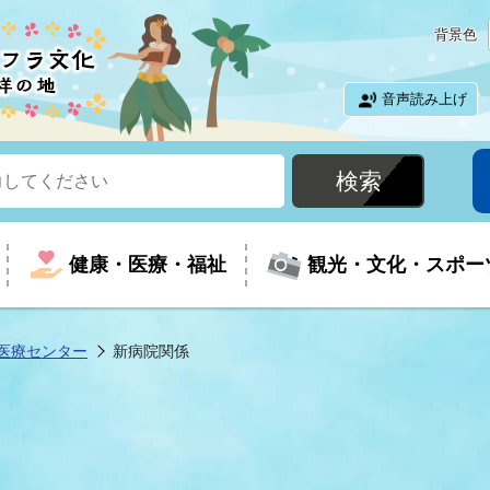
背景色
音声読み上げ
健康・医療・福祉
観光・文化・スポー
医療センター
新病院関係
という時に
て
イベントの案内
振興
室
届出・証明
教育
児童福祉
外国人観光客向けページ
廃棄物
フラシティいわき
ナンバー
包括ケア(介護予防等)
ルコース
・介護
住まい・生活・相談
福祉事業者向け情報
歴史・文化
都市計画・開発・建築
広聴