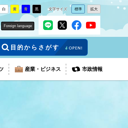
白
黄
青
黒
文字サイズ
標準
拡大
背
に
背
に
背
に
背
に
文
に
文
に
景
変
景
変
景
変
景
変
字
変
字
変
色
更
色
更
色
更
色
更
サ
更
サ
更
Foreign language
を
を
を
を
イ
イ
ズ
ズ
を
を
目的からさがす
ツ
産業・ビジネス
市政情報
税金
教育委員会
障がい者福祉
観光スポット
支払・請求
ふるさと寄附金
ごみ・環境
生活保護
芸術
企業支援・起業支援
財政