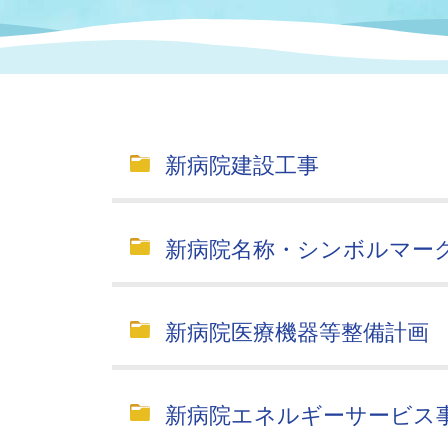
まちづくり
スポーツ
保健・衛生
職員
地域
施設
指定
行政
福祉に関するその他の情報
地域
いわき市女性活躍推進ポータ
いわき市へのアクセス
公売
いわ
市の
新病院建設工事
雇用
ルサイト
市議会
審議
新病院名称・シンボルマー
電子サービス
オー
監査委員
農業
新病院医療機器等整備計画
新病院エネルギーサービス
ご意見・ご質問
水道