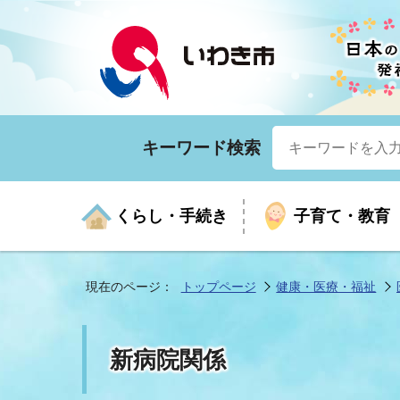
キーワード検索
くらし・手続き
子育て・教育
現在のページ：
トップページ
健康・医療・福祉
くらしの手続きガイド
生涯学習
医療
お知らせ
入札・契約
市の紹介
いざ
子育
健康
年間
産業
市長
新病院関係
年金・保険
高齢者福祉・介護
目的から探す
企業立地
市の統計
マイ
地域
モデ
福祉
広報