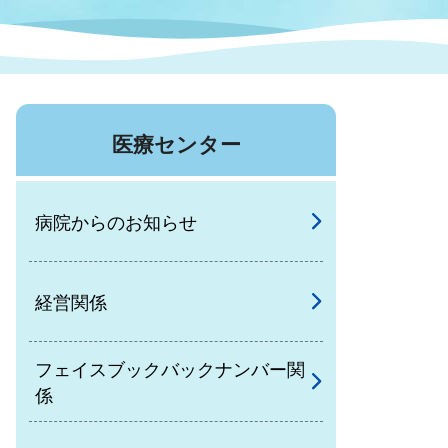
症特
人権・男女共同参画
国際・国内交流
環境法令等に基づく届出
公有財産
医療センター
医療センター
情報公開・個人情報保護
選挙
病院からのお知らせ
選挙管理委員会
経営関係
コ
市制施行周年関連情報
フェイスブックバックナンバー関
係
組織一覧