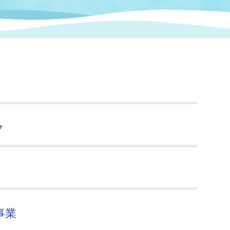
情報
関連情報
管理者
計画
移住・定住
新型コロナウイルス感染
教育旅行
除染事業
行政改革
福祉
設ページ
き市立美術館
制度
監査
・労働
産業
会など
いわき市広告事業
ク
プンデータ・活用事例
市民意見募集(パブリック
委員会
メント)
事業
局
施設案内