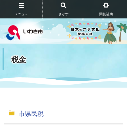
メニュ－
さがす
閲覧補助
税金
市県民税