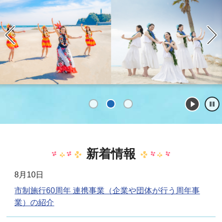
1
2
3
新着情報
8月10日
市制施行60周年 連携事業（企業や団体が行う周年事
業）の紹介