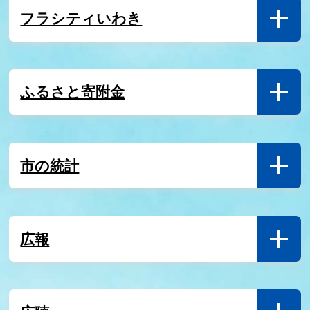
分）
フラシティいわき
8月3日
令和８年度 事務補助員（フルタイム会計年度任用職
員）の募集（９月以降採用予定）
ふるさと寄附金
8月3日
９月２日まで、卸売市場に関心の高い市民から公募委
員を募集します。
市の統計
8月3日
職員採用情報
広報
8月1日
広報いわき 令和８年８月号が発行されました！