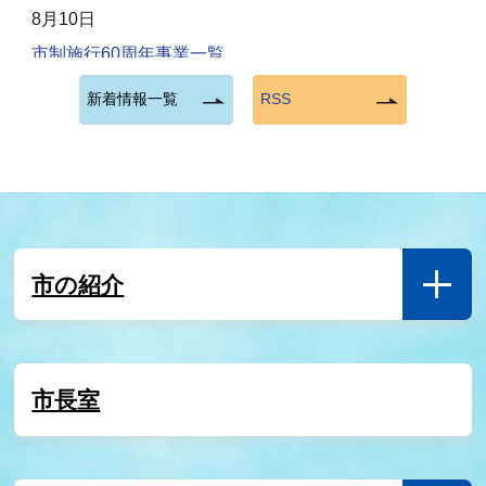
8月10日
市制施行60周年事業一覧
新着情報一覧
RSS
8月7日
【受付終了】令和８年度インターンシップの実施につ
いて
8月6日
令和７年度 いわき市総合コールセンター利用状況
市の紹介
8月4日
さはこの湯公衆浴場
市長室
8月4日
いわき市水道局一般競争入札（令和８年８月４日公告