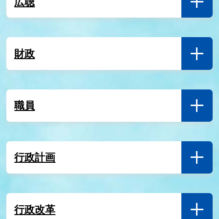
広聴
7月31日
【9月25日開催】水道水源地清掃ボランティアを募集
します
財政
職員
行政計画
行政改革