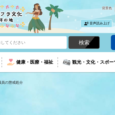
背景色
音声読み上げ
健康・医療・福祉
観光・文化・スポー
職員の懲戒処分
という時に
て
イベントの案内
振興
室
届出・証明
教育
児童福祉
外国人観光客向けページ
廃棄物
フラシティいわき
ナンバー
包括ケア(介護予防等)
ルコース
・介護
住まい・生活・相談
福祉事業者向け情報
歴史・文化
都市計画・開発・建築
広聴