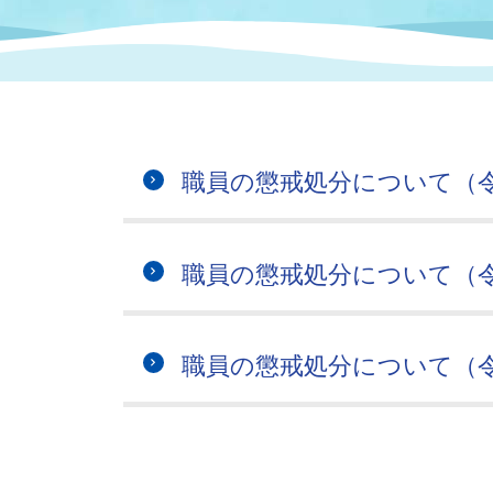
まちづくり
スポーツ
保健・衛生
職員
地域
施設
指定
行政
福祉に関するその他の情報
地域
いわき市女性活躍推進ポータ
いわき市へのアクセス
公売
いわ
市の
職員の懲戒処分について（令
雇用
ルサイト
市議会
審議
職員の懲戒処分について（令
電子サービス
オー
監査委員
農業
職員の懲戒処分について（令
ご意見・ご質問
水道