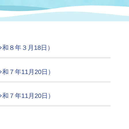
情報
関連情報
管理者
計画
移住・定住
新型コロナウイルス感染
教育旅行
除染事業
行政改革
福祉
設ページ
き市立美術館
制度
監査
和８年３月18日）
・労働
産業
会など
いわき市広告事業
和７年11月20日）
プンデータ・活用事例
市民意見募集(パブリック
委員会
和７年11月20日）
メント)
局
施設案内