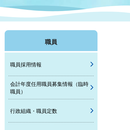
症特
人権・男女共同参画
国際・国内交流
環境法令等に基づく届出
公有財産
医療センター
職員
情報公開・個人情報保護
選挙
職員採用情報
選挙管理委員会
会計年度任用職員募集情報（臨時
コ
職員）
市制施行周年関連情報
行政組織・職員定数
組織一覧