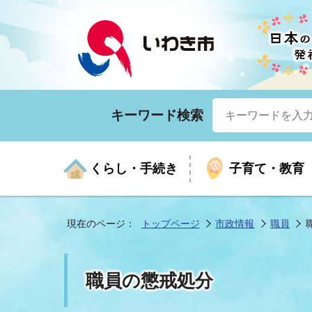
キーワード検索
くらし・手続き
子育て・教育
現在のページ：
トップページ
市政情報
職員
くらしの手続きガイド
生涯学習
医療
お知らせ
入札・契約
市の紹介
いざ
子育
健康
年間
産業
市長
職員の懲戒処分
年金・保険
高齢者福祉・介護
目的から探す
企業立地
市の統計
マイ
地域
モデ
福祉
広報