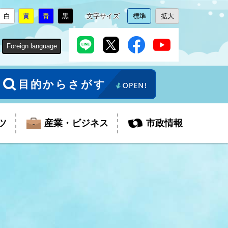
白
黄
青
黒
文字サイズ
標準
拡大
背
に
背
に
背
に
背
に
文
に
文
に
景
変
景
変
景
変
景
変
字
変
字
変
色
更
色
更
色
更
色
更
サ
更
サ
更
Foreign language
を
を
を
を
イ
イ
ズ
ズ
を
を
目的からさがす
ツ
産業・ビジネス
市政情報
税金
教育委員会
障がい者福祉
観光スポット
支払・請求
ふるさと寄附金
ごみ・環境
生活保護
芸術
企業支援・起業支援
財政