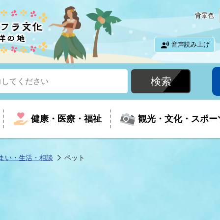
背景色
音声読み上げ
健康・医療・福祉
観光・文化・スポー
まい・生活・相談
ペット
という時に
て
イベントの案内
振興
室
届出・証明
教育
児童福祉
外国人観光客向けページ
廃棄物
フラシティいわき
ナンバー
包括ケア(介護予防等)
ルコース
・介護
住まい・生活・相談
福祉事業者向け情報
歴史・文化
都市計画・開発・建築
広聴