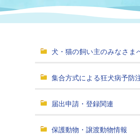
まちづくり
スポーツ
保健・衛生
職員
地域
施設
指定
行政
福祉に関するその他の情報
地域
いわき市女性活躍推進ポータ
いわき市へのアクセス
公売
いわ
市の
犬・猫の飼い主のみなさま
雇用
ルサイト
市議会
審議
集合方式による狂犬病予防
電子サービス
オー
監査委員
農業
届出申請・登録関連
保護動物・譲渡動物情報
ご意見・ご質問
水道