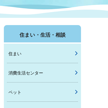
症特
人権・男女共同参画
国際・国内交流
環境法令等に基づく届出
公有財産
医療センター
住まい・生活・相談
情報公開・個人情報保護
選挙
住まい
選挙管理委員会
消費生活センター
コ
市制施行周年関連情報
ペット
組織一覧