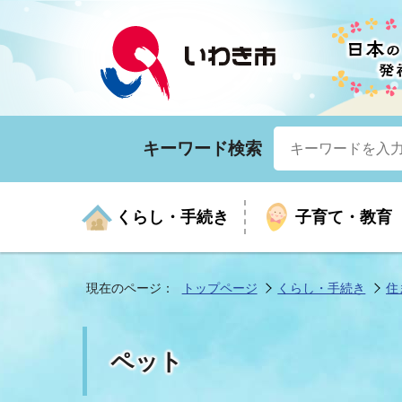
キーワード検索
くらし・手続き
子育て・教育
現在のページ：
トップページ
くらし・手続き
住
くらしの手続きガイド
生涯学習
医療
お知らせ
入札・契約
市の紹介
いざ
子育
健康
年間
産業
市長
ペット
年金・保険
高齢者福祉・介護
目的から探す
企業立地
市の統計
マイ
地域
モデ
福祉
広報