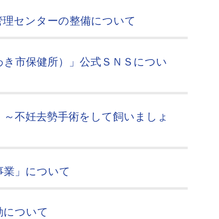
管理センターの整備について
わき市保健所）」公式ＳＮＳについ
 ～不妊去勢手術をして飼いましょ
事業」について
動について