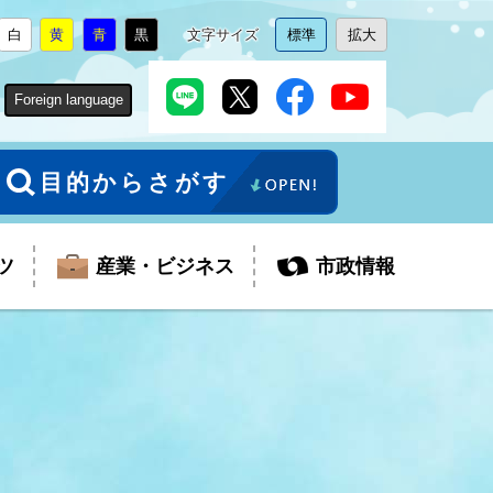
白
黄
青
黒
文字サイズ
標準
拡大
背
に
背
に
背
に
背
に
文
に
文
に
景
変
景
変
景
変
景
変
字
変
字
変
色
更
色
更
色
更
色
更
サ
更
サ
更
Foreign language
を
を
を
を
イ
イ
ズ
ズ
を
を
目的からさがす
ツ
産業・ビジネス
市政情報
税金
教育委員会
障がい者福祉
観光スポット
支払・請求
ふるさと寄附金
ごみ・環境
生活保護
芸術
企業支援・起業支援
財政