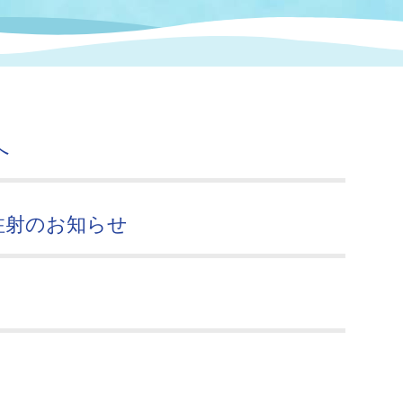
情報
関連情報
管理者
計画
移住・定住
新型コロナウイルス感染
教育旅行
除染事業
行政改革
福祉
設ページ
き市立美術館
制度
監査
へ
・労働
産業
会など
いわき市広告事業
注射のお知らせ
プンデータ・活用事例
市民意見募集(パブリック
委員会
メント)
局
施設案内