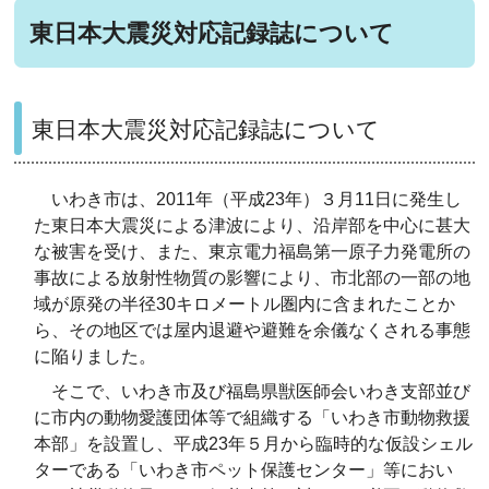
東日本大震災対応記録誌について
東日本大震災対応記録誌について
いわき市は、2011年（平成23年）３月11日に発生し
た東日本大震災による津波により、沿岸部を中心に甚大
な被害を受け、また、東京電力福島第一原子力発電所の
事故による放射性物質の影響により、市北部の一部の地
域が原発の半径30キロメートル圏内に含まれたことか
ら、その地区では屋内退避や避難を余儀なくされる事態
に陥りました。
そこで、いわき市及び福島県獣医師会いわき支部並び
に市内の動物愛護団体等で組織する「いわき市動物救援
本部」を設置し、平成23年５月から臨時的な仮設シェル
ターである「いわき市ペット保護センター」等におい