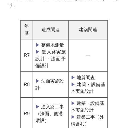
す。
年
造成関連
建築関連
度
▶
整備地測量
▶
進入路実施
R7
ー
設計・法面予
備設計
▶
地質調査
▶
法面実施設
R8
▶
建築・設備基
計
本実施設計
▶
建築・設備基
▶
進入路工事
本実施設計
R9
（法面、側溝
▶
建築工事（外
敷設）
構含む）