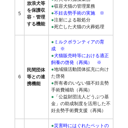
放浪犬等
●
収容犬猫の管理業務
を保護収
●
不妊去勢手術の実施 ※
5
容・管理
●
注射による殺処分
する機能
●
死亡した犬猫の火葬処理
●
ミルクボランティアの育
成 ※
●
犬猫販売時等における適正
飼養の啓発（
再掲） ※
●
地域猫活動団体拡充に向け
民間団体
た啓発
6
等との連
●
所有者のいない猫不妊去勢
携機能
手術費補助（
再掲）
●
「公益財団法人どうぶつ基
金」の助成制度を活用した不
妊去勢手術費支援（
再掲）
●
災害時にはぐれたペットの