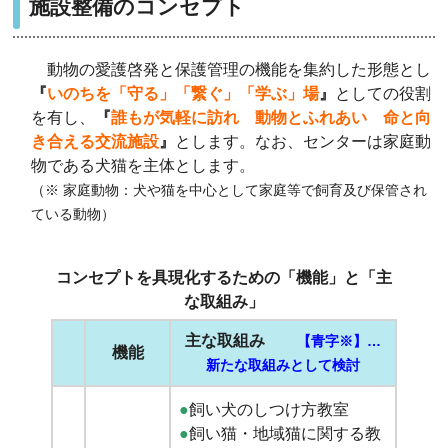
施設整備のコンセプト
動物の愛護啓発と保護管理の機能を集約した形態とし
『
いのちを「守る」「繋ぐ」「学ぶ」場
』
と
しての役割
を有し、
『
誰もが気軽に訪れ 動物とふれあい 命と向
き合える交流施設
』
とします。なお、センターは家庭動
物である犬猫を主体とします。
（※
家庭動物：
犬や猫を中心として家庭等で飼育及び保管され
ている動物）
コンセプトを具現化するための「機能」と「主
な取組み」
主な取組み
【青字※】…
機能
新たな取組みとして検討
●
飼い犬のしつけ方教室
●
飼い猫・地域猫に関する教