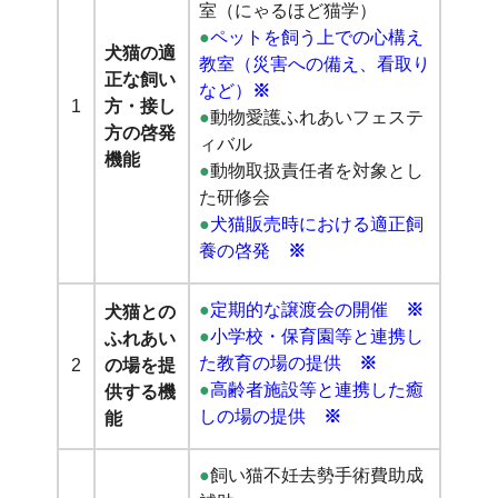
室（
にゃるほど猫学）
●
ペットを飼う上での心構え
犬猫の適
教室（
災害への備え、看取り
正な飼い
など）
※
1
方・接し
●
動物愛護ふれあいフェステ
方の啓発
ィバル
機能
●
動物取扱責任者を対象とし
た研修会
●
犬猫販売時における適正飼
養の啓発
※
●
定期的な譲渡会の開催
※
犬猫との
●
小学校・保育園等と連
携し
ふれあい
た教育の場の提供
※
2
の場を提
●
高齢者施設等と連携した癒
供する機
しの場の提供
※
能
●
飼い猫不妊去勢手術費助成