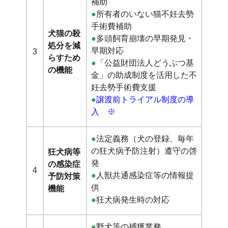
補助
●
所有者のいない猫不妊去勢
手術費補助
犬猫の殺
●
多頭飼育崩壊の早期発見・
処分を減
早期対応
3
らすため
●
「公益財団法人どうぶつ基
の機能
金」の助成制度を活用した不
妊去勢手術費支援
●
譲渡前トライアル制度の導
入 ※
●
法定義務（
犬の登録、毎年
の狂犬病予防注射）遵守の啓
狂犬病等
発
の感染症
4
●
人獣共通感染症等の情報提
予防対策
供
機能
●
狂犬病発生時の対応
●
野犬等の捕獲業務