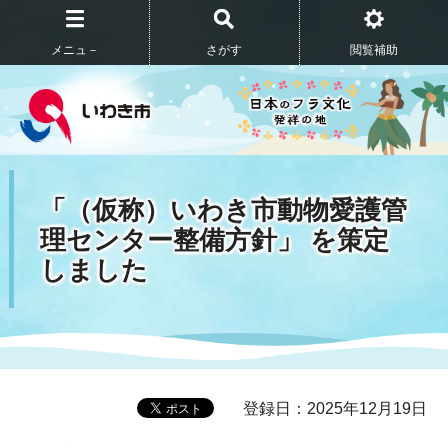
メニュ－
さがす
閲覧補助
「（仮称）いわき市動物愛護管
理センター整備方針」 を策定
しました
登録日：2025年12月19日