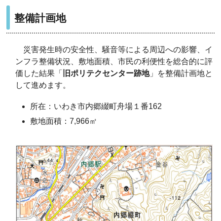
整備計画地
災害発生時の安全性、騒音等による周辺への影響、イ
ンフラ整備状況、敷地面積、市民の利便性を総合的に評
価した結果
「
旧ポリテクセンター跡地
」
を整備計画地と
して進めます。
所在：いわき市内郷綴町舟場１番162
敷地面積：7,966㎡