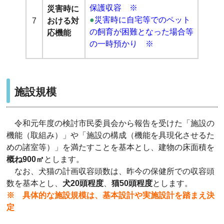
保護収容 ※
災害時に
●
災害時に自宅等でのペット
7
おける対
の飼育が困難となった場合等
応機能
の一時預かり ※
施設規模
令和元年度の検討市民委員会から報告を受けた「施設の
機能（
取組み）
」や「施設の構成（
機能を具現化させるた
めの諸室等）」を満たすことを基本と
し、建物の床面積を
概ね
900
㎡
とします。
なお、犬猫の計画収容頭数は、昨今の保健所での収容頭
数を基本とし、
犬
20
頭程度
、
猫
50
頭程度
とします。
※ 具体的な施設規模は、基本設計や実施設計を踏まえ決
定