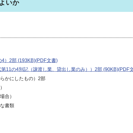
よいか
部 (193KB)(PDF文書)
1の4別記（譲渡し業、貸出し業のみ））2部 (90KB)(PDF文
らかにしたもの）2部
）
場合）
な書類