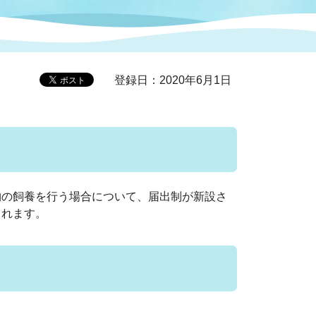
症特
人権・男女共同参画
国際・国内交流
環境法令等に基づく届出
公有財産
医療センター
登録日：2020年6月1日
情報公開・個人情報保護
選挙
選挙管理委員会
物の飼養を行う場合について、届出制が新設さ
されます。
コ
市制施行周年関連情報
組織一覧