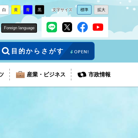
白
黄
青
黒
文字サイズ
標準
拡大
背
に
背
に
背
に
背
に
文
に
文
に
景
変
景
変
景
変
景
変
字
変
字
変
色
更
色
更
色
更
色
更
サ
更
サ
更
Foreign language
を
を
を
を
イ
イ
ズ
ズ
を
を
目的からさがす
ツ
産業・ビジネス
市政情報
税金
教育委員会
障がい者福祉
観光スポット
支払・請求
ふるさと寄附金
ごみ・環境
生活保護
芸術
企業支援・起業支援
財政