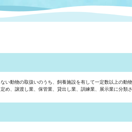
情報
関連情報
管理者
計画
移住・定住
新型コロナウイルス感染
教育旅行
除染事業
行政改革
福祉
設ページ
き市立美術館
制度
監査
・労働
産業
会など
いわき市広告事業
プンデータ・活用事例
しない動物の取扱いのうち、飼養施設を有して一定数以上の動
と定め、譲渡し業、保管業、貸出し業、訓練業、展示業に分類
市民意見募集(パブリック
委員会
メント)
局
施設案内