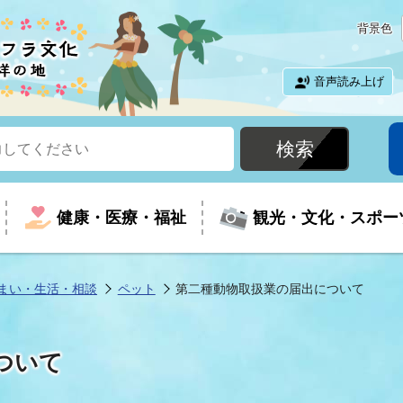
背景色
音声読み上げ
健康・医療・福祉
観光・文化・スポー
まい・生活・相談
ペット
第二種動物取扱業の届出について
という時に
て
イベントの案内
振興
室
届出・証明
教育
児童福祉
外国人観光客向けページ
廃棄物
フラシティいわき
ついて
ナンバー
包括ケア(介護予防等)
ルコース
・介護
住まい・生活・相談
福祉事業者向け情報
歴史・文化
都市計画・開発・建築
広聴