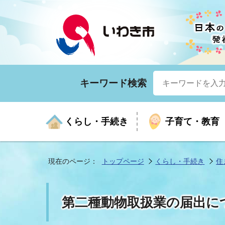
キーワード検索
くらし・手続き
子育て・教育
現在のページ：
トップページ
くらし・手続き
住
くらしの手続きガイド
生涯学習
医療
お知らせ
入札・契約
市の紹介
いざ
子育
健康
年間
産業
市長
第二種動物取扱業の届出に
年金・保険
高齢者福祉・介護
目的から探す
企業立地
市の統計
マイ
地域
モデ
福祉
広報