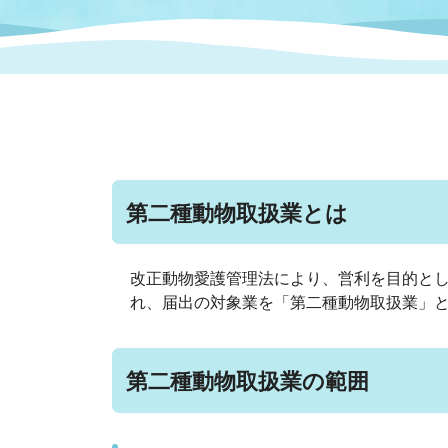
まちづくり
スポーツ
保健・衛生
職員
地域
施設
指定
行政
福祉に関するその他の情報
地域
いわき市女性活躍推進ポータ
いわき市へのアクセス
公売
いわ
市の
雇用
ルサイト
第二種動物取扱業とは
市議会
審議
電子サービス
オー
改正動物愛護管理法により、営利を目的と
れ、届出の対象業を「第二種動物取扱業」
監査委員
農業
第二種動物取扱業の範囲
ご意見・ご質問
水道