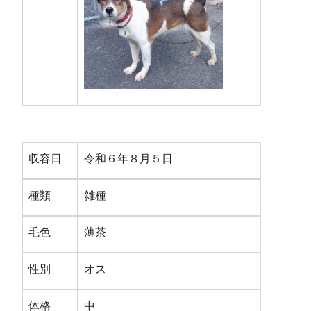
収容日
令和６年８月５日
種類
雑種
毛色
薄茶
性別
オス
体格
中