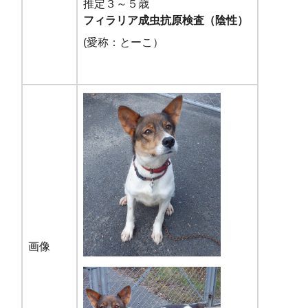
推定３～５歳
フィラリア成虫抗原検査（陰性）
(愛称：とーこ）
画像