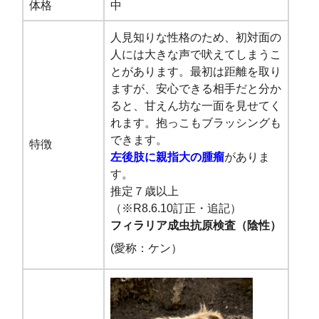
体格
中
人見知りな性格のため、初対面の
人には大きな声で吠えてしまうこ
とがあります。最初は距離を取り
ますが、安心できる相手だと分か
ると、甘えん坊な一面を見せてく
れます。抱っこもブラッシングも
できます。
特徴
左後肢に親指大の腫瘤
がありま
す。
推定７歳以上
（※R8.6.10訂正・追記）
フィラリア成虫抗原検査（陰性）
(愛称：ケン）