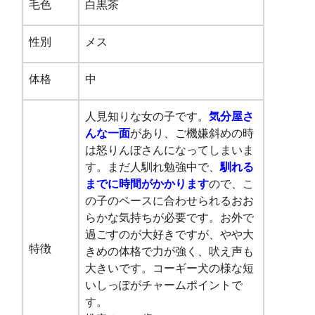
毛色
白黒茶
性別
メス
体格
中
人見知りな女の子です。
気分屋さ
んな一面
があり、ご機嫌斜めの時
は怒りんぼさんになってしまいま
す
。
まだ人馴れ勉強中で、
馴れる
までに時間がかかります
ので、こ
の子のペースに合わせられるおお
らかな気持ちが必要です。お外で
過ごすのが大好きですが、
やや大
特徴
きめの体格で力が強く、吠え声も
大きいです。コーギー犬の様な短
いしっぽがチャームポイントで
す。