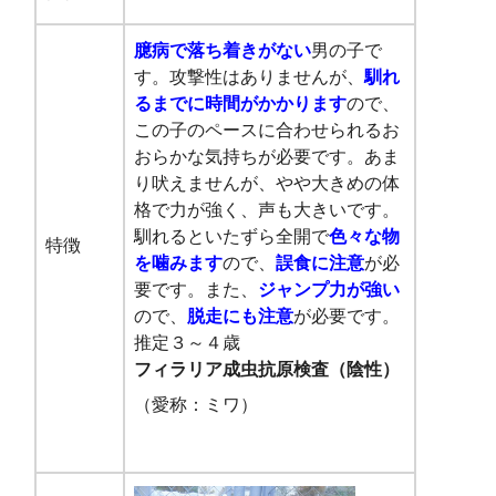
臆病で落ち着きがない
男の子で
す。攻撃性はありませんが、
馴れ
るまでに時間がかかります
ので、
この子のペースに合わせられるお
おらかな気持ちが必要です。あま
り吠えませんが、やや大きめの体
格で力が強く、声も大きいです。
馴れるといたずら全開で
色々な物
特徴
を噛みます
ので、
誤食に注意
が必
要です。また、
ジャンプ力が強い
ので、
脱走にも注意
が必要です。
推定３～４歳
フィラリア成虫抗原検査（陰性）
（愛称：ミワ）