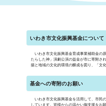
まちづくり
スポーツ
保健・衛生
職員
地域
施設
指定
行政
福祉に関するその他の情報
地域
いわき市女性活躍推進ポータ
いわき市へのアクセス
公売
いわ
市の
いわき市文化振興基金について
雇用
ルサイト
いわき市文化振興基金育成事業補助金の原
市議会
審議
たらした神」演劇公演の益金が市に寄附さ
電子サービス
オー
揚と地域の文化的環境の醸成を図り、「文
監査委員
農業
基金への寄附のお願い
いわき市文化振興基金を活用して、市民の
ご意見・ご質問
水道
しています。皆様からの温かい御支援をお