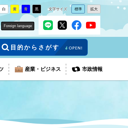
白
黄
青
黒
文字サイズ
標準
拡大
背
に
背
に
背
に
背
に
文
に
文
に
景
変
景
変
景
変
景
変
字
変
字
変
色
更
色
更
色
更
色
更
サ
更
サ
更
Foreign language
を
を
を
を
イ
イ
ズ
ズ
を
を
目的からさがす
ツ
産業・ビジネス
市政情報
税金
教育委員会
障がい者福祉
観光スポット
支払・請求
ふるさと寄附金
ごみ・環境
生活保護
芸術
企業支援・起業支援
財政