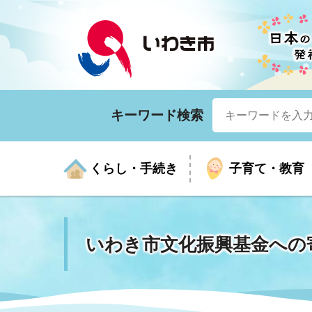
キーワード検索
くらし・手続き
子育て・教育
いわき市文化振興基金への
くらしの手続きガイド
生涯学習
医療
お知らせ
入札・契約
市の紹介
いざ
子育
健康
年間
産業
市長
年金・保険
高齢者福祉・介護
目的から探す
企業立地
市の統計
マイ
地域
モデ
福祉
広報