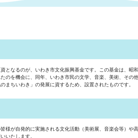
情報
関連情報
管理者
計画
移住・定住
新型コロナウイルス感染
教育旅行
除染事業
行政改革
福祉
設ページ
き市立美術館
制度
監査
・労働
産業
資となるのが、いわき市文化振興基金です。この基金は、昭和
会など
いわき市広告事業
れたのを機会に、同年、いわき市民の文学、音楽、美術、その
プンデータ・活用事例
化のまちいわき」の発展に資するため、設置されたものです。
市民意見募集(パブリック
委員会
メント)
皆様が自発的に実施される文化活動（美術展、音楽会等）や高
局
施設案内
願いいたします。