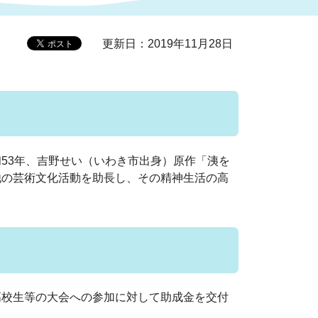
更新日：2019年11月28日
症特
人権・男女共同参画
国際・国内交流
環境法令等に基づく届出
公有財産
医療センター
情報公開・個人情報保護
選挙
53年、吉野せい（いわき市出身）原作「洟を
選挙管理委員会
他の芸術文化活動を助長し、その精神生活の高
コ
市制施行周年関連情報
校生等の大会への参加に対して助成金を交付
組織一覧