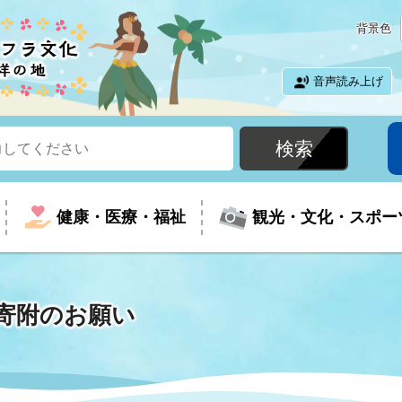
背景色
音声読み上げ
健康・医療・福祉
観光・文化・スポー
寄附のお願い
という時に
て
イベントの案内
振興
室
届出・証明
教育
児童福祉
外国人観光客向けページ
廃棄物
フラシティいわき
ナンバー
包括ケア(介護予防等)
ルコース
・介護
住まい・生活・相談
福祉事業者向け情報
歴史・文化
都市計画・開発・建築
広聴