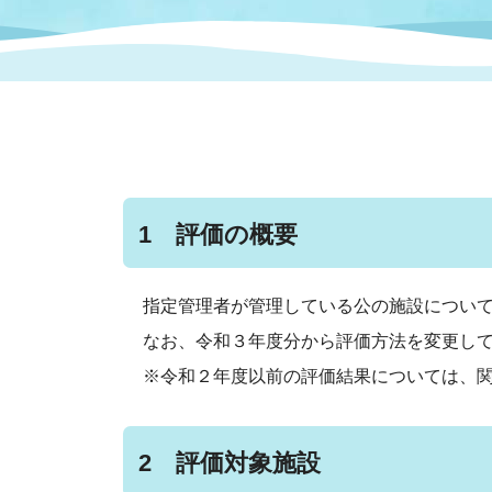
まちづくり
スポーツ
保健・衛生
職員
地域
施設
指定
行政
福祉に関するその他の情報
地域
いわき市女性活躍推進ポータ
いわき市へのアクセス
公売
いわ
市の
雇用
ルサイト
1 評価の概要
市議会
審議
電子サービス
オー
指定管理者が管理している公の施設につい
なお、令和３年度分から評価方法を変更し
監査委員
農業
※令和２年度以前の評価結果については、
2 評価対象施設
ご意見・ご質問
水道