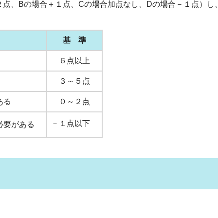
２点、Bの場合＋１点、Cの場合加点なし、Dの場合－１点）
基 準
６点以上
３～５点
である
０～２点
－１点以下
必要がある