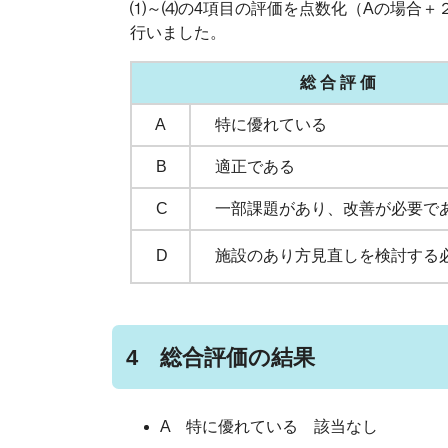
⑴～⑷の4項目の評価を点数化（Aの場合＋
行いました。
総 合 評 価
A
特に優れている
B
適正である
C
一部課題があり、改善が必要
D
施設のあり方見直しを検討する
4 総合評価の結果
A 特に優れている 該当なし