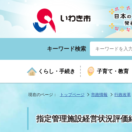
キーワード検索
くらし・手続き
子育て・教育
現在のページ：
トップページ
市政情報
行政改革
くらしの手続きガイド
生涯学習
医療
お知らせ
入札・契約
市の紹介
いざ
子育
健康
年間
産業
市長
指定管理施設経営状況評価
年金・保険
高齢者福祉・介護
目的から探す
企業立地
市の統計
マイ
地域
モデ
福祉
広報