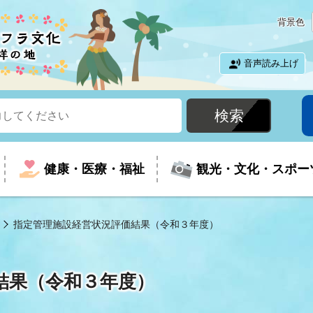
背景色
音声読み上げ
健康・医療・福祉
観光・文化・スポー
指定管理施設経営状況評価結果（令和３年度）
という時に
て
イベントの案内
振興
室
届出・証明
教育
児童福祉
外国人観光客向けページ
廃棄物
フラシティいわき
結果（令和３年度）
ナンバー
包括ケア(介護予防等)
ルコース
・介護
住まい・生活・相談
福祉事業者向け情報
歴史・文化
都市計画・開発・建築
広聴