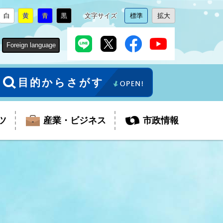
白
黄
青
黒
文字サイズ
標準
拡大
背
に
背
に
背
に
背
に
文
に
文
に
景
変
景
変
景
変
景
変
字
変
字
変
色
更
色
更
色
更
色
更
サ
更
サ
更
Foreign language
を
を
を
を
イ
イ
ズ
ズ
を
を
目的からさがす
ツ
産業・ビジネス
市政情報
税金
教育委員会
障がい者福祉
観光スポット
支払・請求
ふるさと寄附金
ごみ・環境
生活保護
芸術
企業支援・起業支援
財政