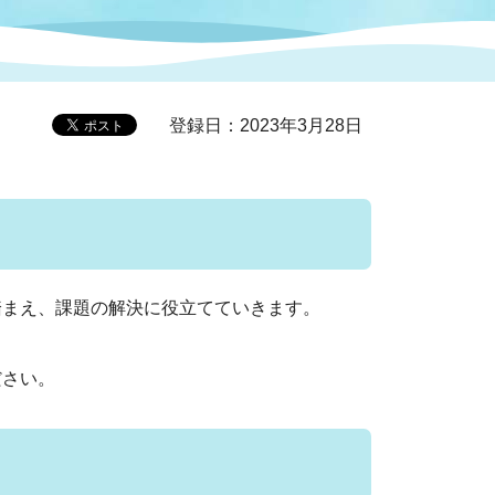
症特
人権・男女共同参画
国際・国内交流
環境法令等に基づく届出
公有財産
医療センター
登録日：2023年3月28日
情報公開・個人情報保護
選挙
選挙管理委員会
踏まえ、課題の解決に役立てていきます。
コ
市制施行周年関連情報
ださい。
組織一覧