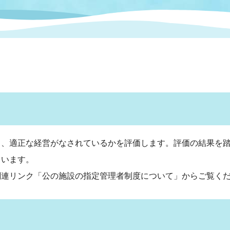
情報
関連情報
管理者
計画
移住・定住
新型コロナウイルス感染
教育旅行
除染事業
行政改革
福祉
設ページ
き市立美術館
制度
監査
・労働
産業
会など
いわき市広告事業
プンデータ・活用事例
て、適正な経営がなされているかを評価します。評価の結果を
ています。
市民意見募集(パブリック
委員会
メント)
関連リンク「公の施設の指定管理者制度について」からご覧く
局
施設案内