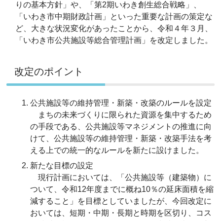
りの基本方針」や、「第2期いわき創生総合戦略」、
「いわき市中期財政計画」といった重要な計画の策定な
ど、大きな状況変化があったことから、令和４年３月、
「いわき市公共施設等総合管理計画」を改定しました。
改定の
ポイント
公共施設等の維持管理・新築・改築のルールを設定
まちの未来づくりに限られた資源を集中するため
の手段である、公共施設等マネジメントの推進に向
けて、公共施設等の維持管理・新築・改築手法を考
える上での統一的なルールを新たに設けました。
新たな目標の設定
現行計画においては、「公共施設等（建築物）に
ついて、令和12年度までに概ね10％の延床面積を縮
減すること」を目標としていましたが、今回改定に
おいては、短期・中期・長期と時期を区切り、コス