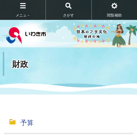
メニュ－
さがす
閲覧補助
財政
予算