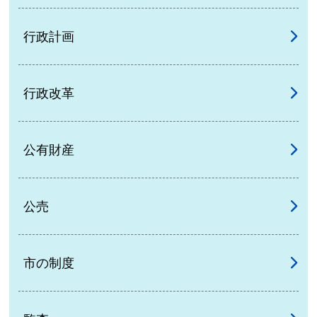
行政計画
行政改革
公有財産
公売
市の制度