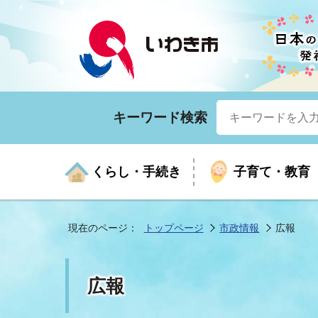
キーワード検索
くらし・手続き
子育て・教育
現在のページ：
トップページ
市政情報
広報
くらしの手続きガイド
生涯学習
医療
お知らせ
入札・契約
市の紹介
いざ
子育
健康
年間
産業
市長
広報
年金・保険
高齢者福祉・介護
目的から探す
企業立地
市の統計
マイ
地域
モデ
福祉
広報