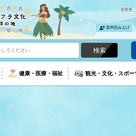
背景色
音声読み上げ
健康・医療・福祉
観光・文化・スポー
という時に
て
イベントの案内
振興
室
届出・証明
教育
児童福祉
外国人観光客向けページ
廃棄物
フラシティいわき
ナンバー
包括ケア(介護予防等)
ルコース
・介護
住まい・生活・相談
福祉事業者向け情報
歴史・文化
都市計画・開発・建築
広聴