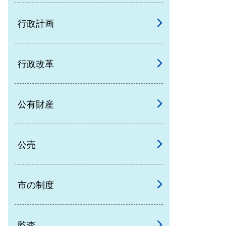
行政計画
行政改革
公有財産
公売
市の制度
監査