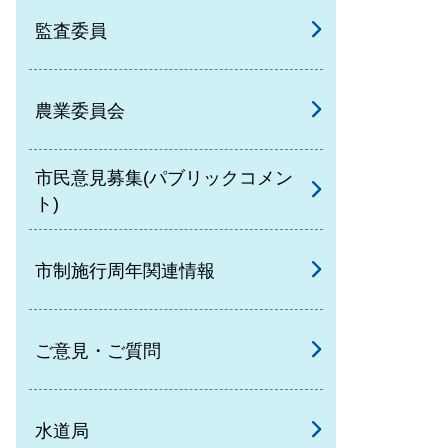
監査委員
農業委員会
市民意見募集(パブリックコメン
ト)
市制施行周年関連情報
ご意見・ご質問
水道局