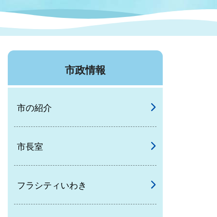
症特
人権・男女共同参画
国際・国内交流
環境法令等に基づく届出
公有財産
医療センター
市政情報
情報公開・個人情報保護
選挙
市の紹介
選挙管理委員会
市長室
コ
市制施行周年関連情報
フラシティいわき
組織一覧