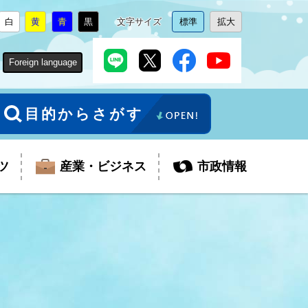
白
黄
青
黒
文字サイズ
標準
拡大
背
に
背
に
背
に
背
に
文
に
文
に
景
変
景
変
景
変
景
変
字
変
字
変
色
更
色
更
色
更
色
更
サ
更
サ
更
Foreign language
を
を
を
を
イ
イ
ズ
ズ
を
を
目的からさがす
ツ
産業・ビジネス
市政情報
税金
教育委員会
障がい者福祉
観光スポット
支払・請求
ふるさと寄附金
ごみ・環境
生活保護
芸術
企業支援・起業支援
財政