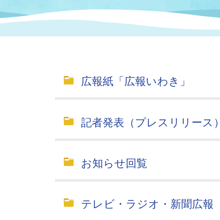
まちづくり
スポーツ
保健・衛生
職員
地域
施設
指定
行政
福祉に関するその他の情報
地域
いわき市女性活躍推進ポータ
いわき市へのアクセス
公売
いわ
市の
広報紙「広報いわき」
雇用
ルサイト
市議会
審議
記者発表（プレスリリース
電子サービス
オー
監査委員
農業
お知らせ回覧
テレビ・ラジオ・新聞広報
ご意見・ご質問
水道