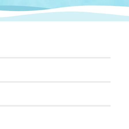
情報
関連情報
管理者
計画
移住・定住
新型コロナウイルス感染
教育旅行
除染事業
行政改革
福祉
設ページ
き市立美術館
制度
監査
・労働
産業
会など
いわき市広告事業
）
プンデータ・活用事例
市民意見募集(パブリック
委員会
メント)
局
施設案内