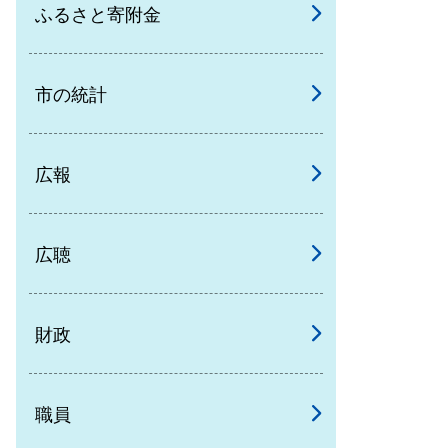
ふるさと寄附金
市の統計
広報
広聴
財政
職員