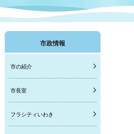
症特
人権・男女共同参画
国際・国内交流
環境法令等に基づく届出
公有財産
医療センター
市政情報
情報公開・個人情報保護
選挙
市の紹介
選挙管理委員会
市長室
コ
市制施行周年関連情報
フラシティいわき
組織一覧