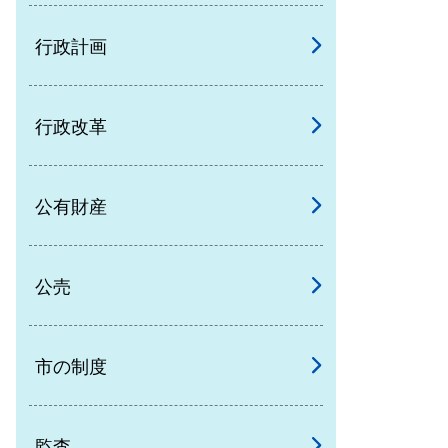
行政計画
行政改革
公有財産
公売
市の制度
監査