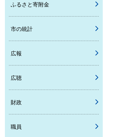
ふるさと寄附金
市の統計
広報
広聴
財政
職員