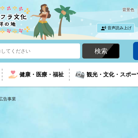
背景色
音声読み上げ
健康・医療・福祉
観光・文化・スポー
広告事業
という時に
て
イベントの案内
振興
室
届出・証明
教育
児童福祉
外国人観光客向けページ
廃棄物
フラシティいわき
ナンバー
包括ケア(介護予防等)
ルコース
・介護
住まい・生活・相談
福祉事業者向け情報
歴史・文化
都市計画・開発・建築
広聴