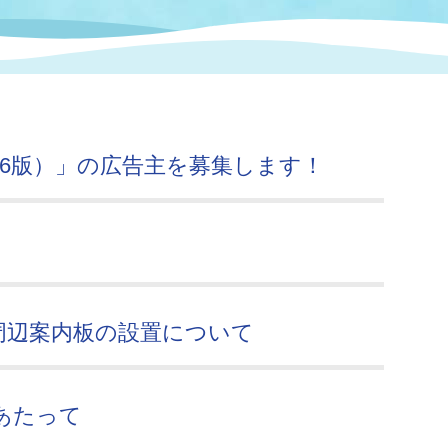
情報
関連情報
管理者
計画
移住・定住
新型コロナウイルス感染
教育旅行
除染事業
行政改革
福祉
設ページ
き市立美術館
制度
監査
026版）」の広告主を募集します！
・労働
産業
会など
いわき市広告事業
プンデータ・活用事例
市民意見募集(パブリック
委員会
周辺案内板の設置について
メント)
あたって
局
施設案内