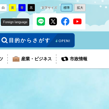
白
黄
青
黒
文字サイズ
標準
拡大
背
に
背
に
背
に
背
に
文
に
文
に
景
変
景
変
景
変
景
変
字
変
字
変
色
更
色
更
色
更
色
更
サ
更
サ
更
Foreign language
を
を
を
を
イ
イ
ズ
ズ
を
を
目的からさがす
ツ
産業・ビジネス
市政情報
税金
教育委員会
障がい者福祉
観光スポット
支払・請求
ふるさと寄附金
ごみ・環境
生活保護
芸術
企業支援・起業支援
財政