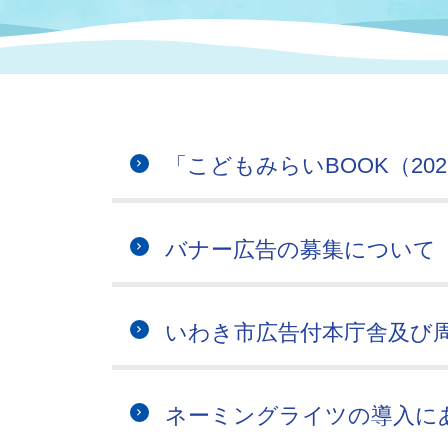
まちづくり
スポーツ
保健・衛生
職員
地域
施設
指定
行政
福祉に関するその他の情報
地域
いわき市女性活躍推進ポータ
いわき市へのアクセス
公売
いわ
市の
「こどもみらいBOOK（2
雇用
ルサイト
市議会
審議
バナー広告の募集について
電子サービス
オー
監査委員
農業
いわき市広告付本庁舎及び
ネーミングライツの導入に
ご意見・ご質問
水道