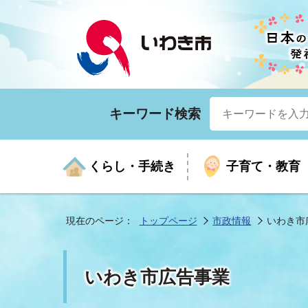
キーワード検索
くらし・手続き
子育て・教育
現在のページ：
トップページ
市政情報
いわき市
くらしの手続きガイド
生涯学習
医療
お知らせ
入札・契約
市の紹介
いざ
子育
健康
年間
産業
市長
いわき市広告事業
年金・保険
高齢者福祉・介護
目的から探す
企業立地
市の統計
マイ
地域
モデ
福祉
広報