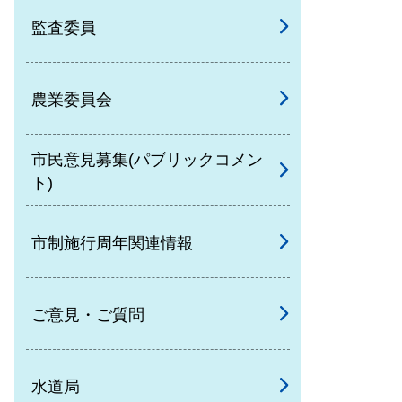
監査委員
農業委員会
市民意見募集(パブリックコメン
ト)
市制施行周年関連情報
ご意見・ご質問
水道局