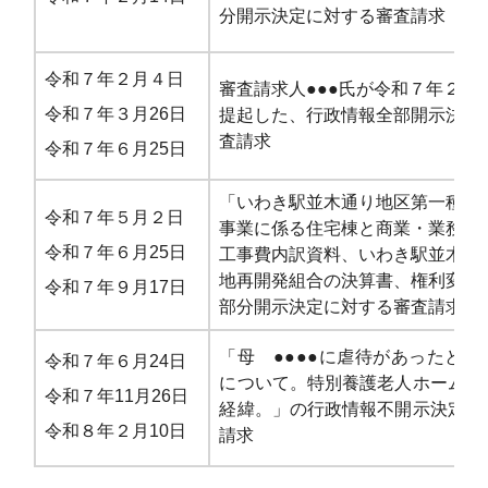
分開示決定に対する審査請求
令和７年２月４日
審査請求人●●●氏が令和７年２月
令和７年３月26日
提起した、行政情報全部開示決定
査請求
令和７年６月25日
「いわき駅並木通り地区第一種市
令和７年５月２日
事業に係る住宅棟と商業・業務棟
令和７年６月25日
工事費内訳資料、いわき駅並木通
地再開発組合の決算書、権利変換
令和７年９月17日
部分開示決定に対する審査請求
「母 ●●●●に虐待があったと判
令和７年６月24日
について。特別養護老人ホーム入
令和７年11月26日
経緯。」の行政情報不開示決定に
令和８年２月10日
請求