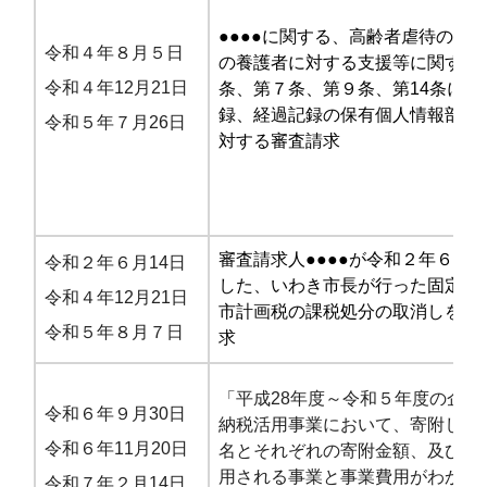
●●●●に関する、高齢者虐待の防
令和４年８月５日
の養護者に対する支援等に関する
令和４年12月21日
条、第７条、第９条、第14条に関
録、経過記録の保有個人情報部分
令和５年７月26日
対する審査請求
審査請求人●●●●が令和２年６月1
令和２年６月14日
した、いわき市長が行った固定資
令和４年12月21日
市計画税の課税処分の取消しを求
令和５年８月７日
求
「平成28年度～令和５年度の企業
令和６年９月30日
納税活用事業において、寄附した
令和６年11月20日
名とそれぞれの寄附金額、及びそ
用される事業と事業費用がわかる
令和７年２月14日