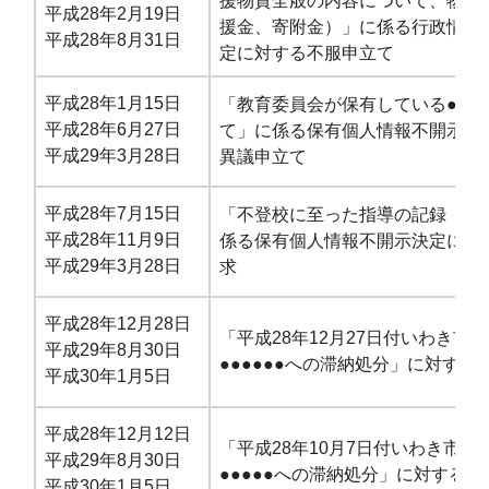
援物資全般の内容について、物資
平成28年2月19日
援金、寄附金）」に係る行政情報
平成28年8月31日
定に対する不服申立て
平成28年1月15日
「教育委員会が保有している●●●
平成28年6月27日
て」に係る保有個人情報不開
示決
平成29年3月28日
異議申立て
平成28年7月15日
「不登校に至った指導の記録（●●
平成28年11月9日
係る保有個人情報不開示決定
に対
平成29年3月28日
求
平成28年12月28日
「平成28年12月27日付いわき市
平成29年8月30日
●●●●●●への滞納処分」に対する
平成30年1月5日
平成28年12月12日
「平成28年10月7日付いわき市長
平成29年8月30日
●●●●●への滞納処分」に対する審
平成30年1月5日