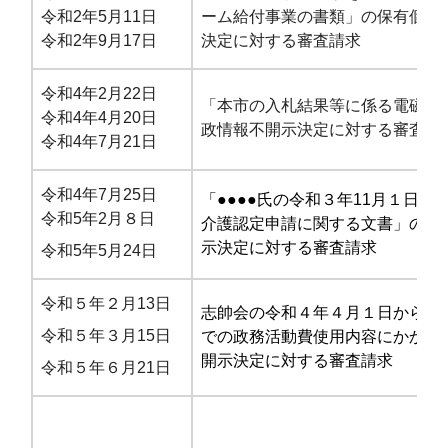
令和2年5月11日
ーム給付事業の書類」の保有個人
令和2年9月17日
決定に対する審査請求
令和4年2月22日
「本市の入札結果等に係る電磁的
令和4年4月20日
政情報不開示決定に対する審査請
令和4年7月21日
令和4年7月25日
「●●●●氏の令和３年11月１日付
令和5年2月８日
介護認定申請に関する文書」の行
示決定に対する審査請求
令和5年5月24日
令和５年２月13日
志帥会の令和４年４月１日から10
令和５年３月15日
での政務活動費使用内容にかかる
開示決定に対する審査請求
令和５年６月21日