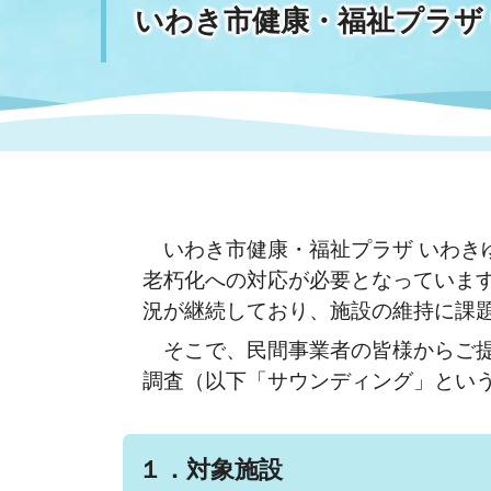
いわき市健康・福祉プラザ
まちづくり
スポーツ
保健・衛生
職員
地域
施設
指定
行政
福祉に関するその他の情報
地域
いわき市女性活躍推進ポータ
いわき市へのアクセス
公売
いわ
市の
雇用
ルサイト
いわき市健康・福祉プラザ いわき
市議会
審議
老朽化への対応が必要となっていま
電子サービス
オー
況が継続しており、施設の維持に課
そこで、民間事業者の皆様からご提
監査委員
農業
調査（以下「サウンディング」とい
ご意見・ご質問
水道
１．対象施設