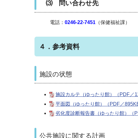
⑶ 問い合わせ先
電話：
0246-22-7451
（保健福祉課）
４．参考資料
施設の状態
施設カルテ（ゆったり館）（PDF／11
平面図（ゆったり館）（PDF／895K
劣化度診断報告書（ゆったり館）（PD
公共施設に関する計画