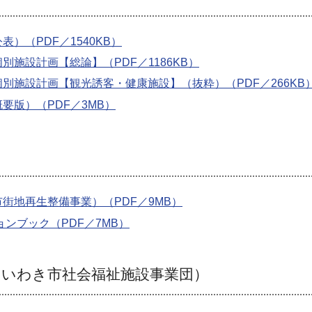
）（PDF／1540KB）
施設計画【総論】（PDF／1186KB）
別施設計画【観光誘客・健康施設】（抜粋）（PDF／266KB
要版）（PDF／3MB）
街地再生整備事業）（PDF／9MB）
ンブック（PDF／7MB）
 いわき市社会福祉施設事業団）