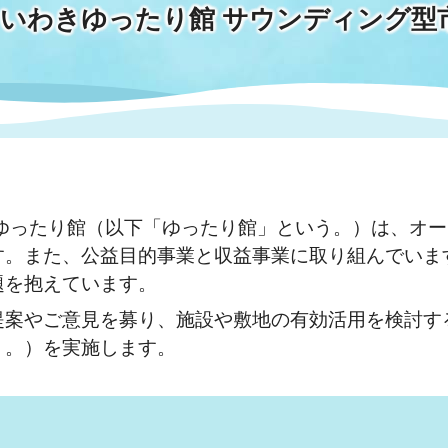
 いわきゆったり館 サウンディング型
情報
関連情報
管理者
計画
移住・定住
新型コロナウイルス感染
教育旅行
除染事業
行政改革
福祉
設ページ
き市立美術館
制度
監査
・労働
産業
ゆったり館（以下「ゆったり館」という。）は、オー
会など
いわき市広告事業
す。また、公益目的事業と収益事業に取り組んでいま
プンデータ・活用事例
題を抱えています。
市民意見募集(パブリック
案やご意見を募り、施設や敷地の有効活用を検討す
委員会
メント)
う。）を実施します。
局
施設案内