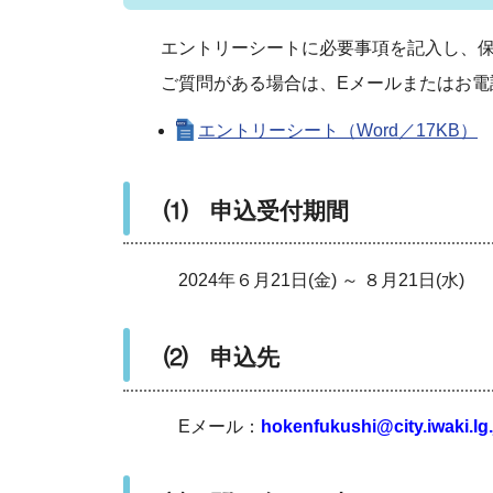
エントリーシートに必要事項を記入し、保
ご質問がある場合は、Eメールまたはお電
エントリーシート（Word／17KB）
⑴ 申込受付期間
2024年６月21日(金) ～ ８月21日(水)
⑵ 申込先
Eメール：
hokenfukushi@city.iwaki.lg.