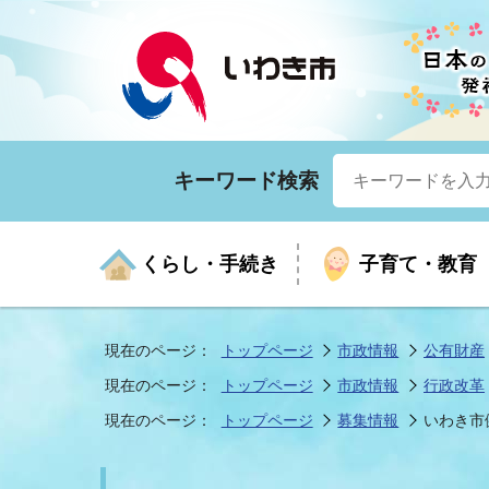
キーワード検索
くらし・手続き
子育て・教育
現在のページ：
トップページ
市政情報
公有財産
現在のページ：
トップページ
市政情報
行政改革
くらしの手続きガイド
生涯学習
医療
お知らせ
入札・契約
市の紹介
いざ
子育
健康
年間
産業
市長
現在のページ：
トップページ
募集情報
いわき市
年金・保険
高齢者福祉・介護
目的から探す
企業立地
市の統計
マイ
地域
モデ
福祉
広報