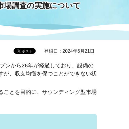
市場調査の実施について
症特
人権・男女共同参画
国際・国内交流
環境法令等に基づく届出
公有財産
医療センター
情報公開・個人情報保護
選挙
登録日：2024年6月21日
プンから26年が経過しており、設備の
選挙管理委員会
すが、収支均衡を保つことができない状
コ
ることを目的に、サウンディング型市場
市制施行周年関連情報
組織一覧