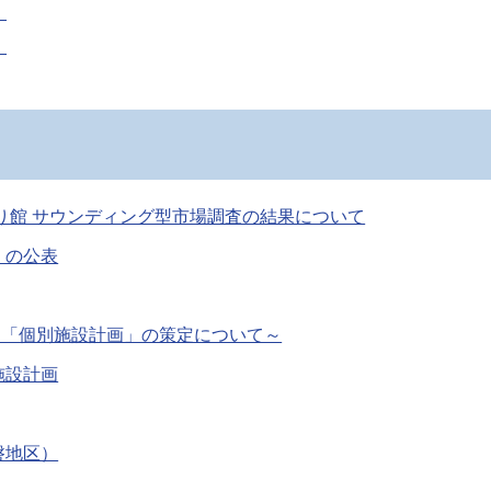
）
）
り館 サウンディング型市場調査の結果について
）の公表
ン ～「個別施設計画」の策定について～
施設計画
磐地区）