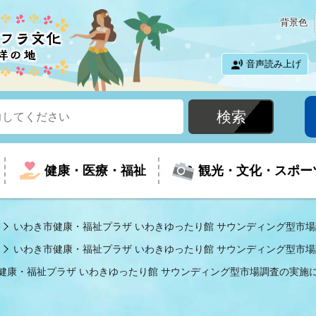
背景色
音声読み上げ
健康・医療・福祉
観光・文化・スポー
いわき市健康・福祉プラザ いわきゆったり館 サウンディング型市
いわき市健康・福祉プラザ いわきゆったり館 サウンディング型市
という時に
て
イベントの案内
振興
室
届出・証明
教育
児童福祉
外国人観光客向けページ
廃棄物
フラシティいわき
健康・福祉プラザ いわきゆったり館 サウンディング型市場調査の実施
ナンバー
包括ケア(介護予防等)
ルコース
・介護
住まい・生活・相談
福祉事業者向け情報
歴史・文化
都市計画・開発・建築
広聴