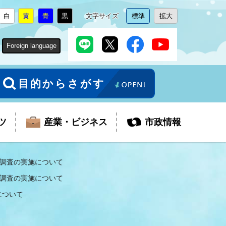
白
黄
青
黒
文字サイズ
標準
拡大
背
に
背
に
背
に
背
に
文
に
文
に
景
変
景
変
景
変
景
変
字
変
字
変
色
更
色
更
色
更
色
更
サ
更
サ
更
Foreign language
を
を
を
を
イ
イ
ズ
ズ
を
を
目的からさがす
ツ
産業・ビジネス
市政情報
場調査の実施について
場調査の実施について
税金
教育委員会
障がい者福祉
観光スポット
支払・請求
ふるさと寄附金
について
ごみ・環境
生活保護
芸術
企業支援・起業支援
財政