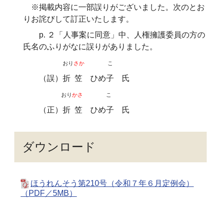
※掲載内容に一部誤りがございました。次のとお
りお詫びして訂正いたします。
p. ２「人事案に同意」中、人権擁護委員の方の
氏名のふりがなに誤りがありました。
おり
さか
こ
（誤）折 笠 ひめ子 氏
おり
かさ
こ
（正）折 笠 ひめ子 氏
ダウンロード
ほうれんそう第210号（令和７年６月定例会）
（PDF／5MB）