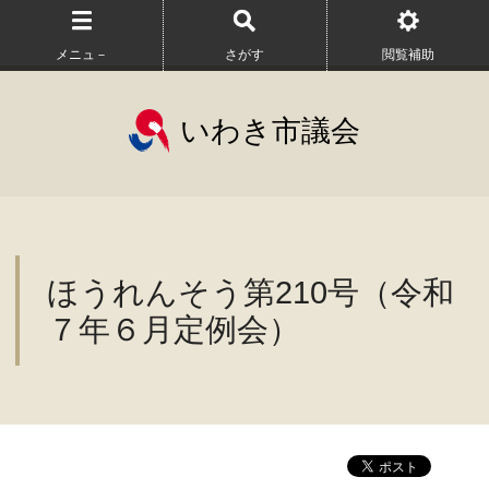
メニュ－
さがす
閲覧補助
いわき市議会
ほうれんそう第210号（令和
７年６月定例会）