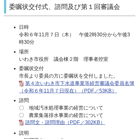
委嘱状交付式、諮問及び第１回審議会
日時
令和６年11月７日（木） 午後2時30分から午後3
時30分
場所
いわき市役所 議会棟２階 理事者控室
委嘱状交付
市長より委員の方に委嘱状を交付しました。
第４次いわき市下水道事業等経営審議会委員名簿
（令和６年11月７日現在）（PDF／53KB）
諮問
〇 地域汚水処理事業の経営について
〇 農業集落排水事業の経営について
諮問文・諮問理由（PDF／302KB）
説明