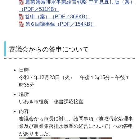
農業集落排水事業経営戦略 中間見直し版（案）
（PDF／511KB）
答申（案）（PDF／368KB）
第６回議事録（PDF／154KB）
審議会からの答申について
日時
令和７年12月23日（火） 午後１時15分～午後１
時35分
場所
いわき市役所 秘書課応接室
内容
審議会から市長に対し、諮問事項（地域汚水処理事
業及び農業集落排水事業の経営について）への答申
がありました。