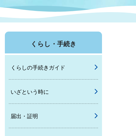
症特
人権・男女共同参画
国際・国内交流
環境法令等に基づく届出
公有財産
医療センター
くらし・手続き
情報公開・個人情報保護
選挙
くらしの手続きガイド
選挙管理委員会
いざという時に
コ
市制施行周年関連情報
届出・証明
組織一覧