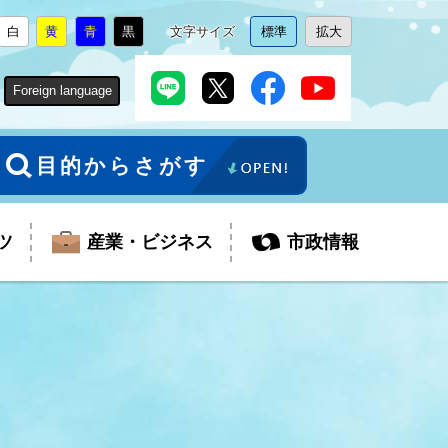
白
黄
青
黒
文字サイズ
標準
拡大
背
に
背
に
背
に
背
に
文
に
文
に
景
変
景
変
景
変
景
変
字
変
字
変
色
更
色
更
色
更
色
更
サ
更
サ
更
Foreign language
を
を
を
を
イ
イ
ズ
ズ
を
を
目的からさがす
ツ
産業・ビジネス
市政情報
税金
教育委員会
障がい者福祉
観光スポット
支払・請求
ふるさと寄附金
ごみ・環境
生活保護
芸術
企業支援・起業支援
財政