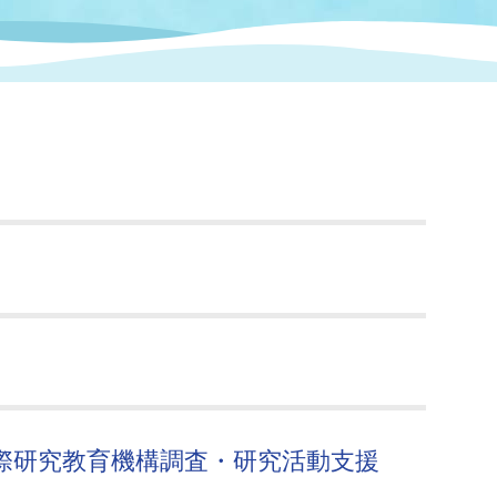
情報
関連情報
管理者
計画
移住・定住
新型コロナウイルス感染
教育旅行
除染事業
行政改革
福祉
設ページ
き市立美術館
制度
監査
・労働
産業
会など
いわき市広告事業
プンデータ・活用事例
市民意見募集(パブリック
委員会
メント)
際研究教育機構調査・研究活動支援
局
施設案内