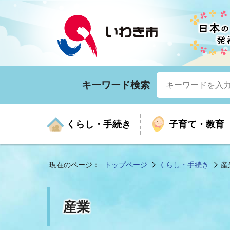
キーワード検索
くらし・手続き
子育て・教育
現在のページ：
トップページ
くらし・手続き
産
くらしの手続きガイド
生涯学習
医療
お知らせ
入札・契約
市の紹介
いざ
子育
健康
年間
産業
市長
産業
年金・保険
高齢者福祉・介護
目的から探す
企業立地
市の統計
マイ
地域
モデ
福祉
広報