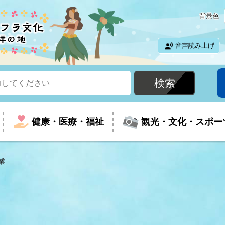
背景色
音声読み上げ
健康・医療・福祉
観光・文化・スポー
業
という時に
て
イベントの案内
振興
室
届出・証明
教育
児童福祉
外国人観光客向けページ
廃棄物
フラシティいわき
ナンバー
包括ケア(介護予防等)
ルコース
・介護
住まい・生活・相談
福祉事業者向け情報
歴史・文化
都市計画・開発・建築
広聴