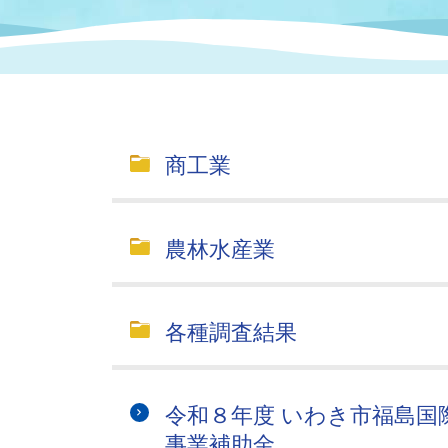
まちづくり
スポーツ
保健・衛生
職員
地域
施設
指定
行政
福祉に関するその他の情報
地域
いわき市女性活躍推進ポータ
いわき市へのアクセス
公売
いわ
市の
商工業
雇用
ルサイト
市議会
審議
農林水産業
電子サービス
オー
監査委員
農業
各種調査結果
令和８年度 いわき市福島国
ご意見・ご質問
水道
事業補助金