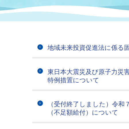
まちづくり
スポーツ
保健・衛生
職員
地域
施設
指定
行政
福祉に関するその他の情報
地域
いわき市女性活躍推進ポータ
いわき市へのアクセス
公売
いわ
市の
地域未来投資促進法に係る
雇用
ルサイト
市議会
審議
東日本大震災及び原子力災
電子サービス
オー
特例措置について
監査委員
農業
（受付終了しました）令和
（不足額給付）について
ご意見・ご質問
水道