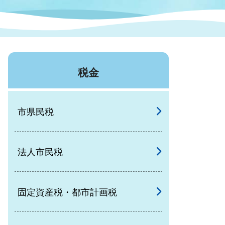
症特
人権・男女共同参画
国際・国内交流
環境法令等に基づく届出
公有財産
医療センター
税金
情報公開・個人情報保護
選挙
市県民税
選挙管理委員会
法人市民税
コ
市制施行周年関連情報
固定資産税・都市計画税
組織一覧