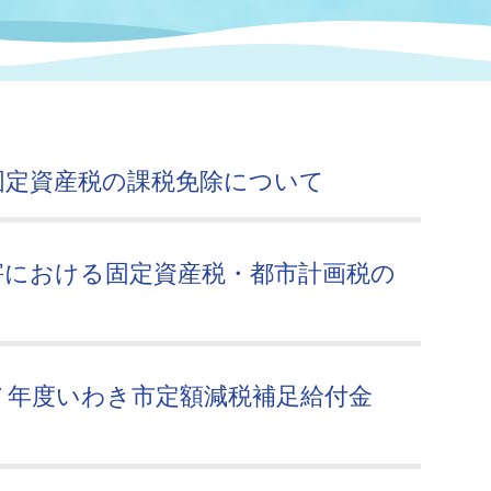
情報
関連情報
管理者
計画
移住・定住
新型コロナウイルス感染
教育旅行
除染事業
行政改革
福祉
設ページ
き市立美術館
制度
監査
固定資産税の課税免除について
・労働
産業
会など
いわき市広告事業
害における固定資産税・都市計画税の
プンデータ・活用事例
市民意見募集(パブリック
委員会
メント)
７年度いわき市定額減税補足給付金
局
施設案内