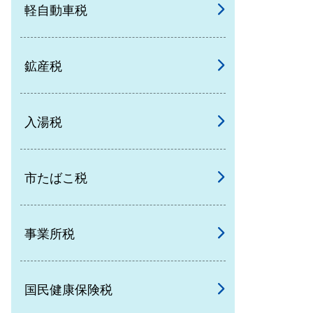
軽自動車税
鉱産税
入湯税
市たばこ税
事業所税
国民健康保険税