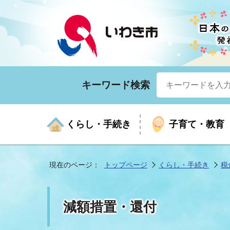
キーワード検索
くらし・手続き
子育て・教育
現在のページ：
トップページ
くらし・手続き
税
くらしの手続きガイド
生涯学習
医療
お知らせ
入札・契約
市の紹介
いざ
子育
健康
年間
産業
市長
減額措置・還付
年金・保険
高齢者福祉・介護
目的から探す
企業立地
市の統計
マイ
地域
モデ
福祉
広報