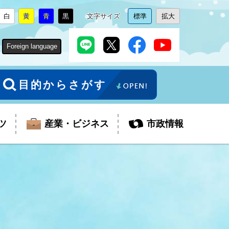
白
黄
青
黒
文字サイズ
標準
拡大
背
に
背
に
背
に
背
に
文
に
文
に
景
変
景
変
景
変
景
変
字
変
字
変
色
更
色
更
色
更
色
更
サ
更
サ
更
Foreign language
を
を
を
を
イ
イ
ズ
ズ
を
を
目的からさがす
ツ
産業・ビジネス
市政情報
税金
教育委員会
障がい者福祉
観光スポット
支払・請求
ふるさと寄附金
ごみ・環境
生活保護
芸術
企業支援・起業支援
財政