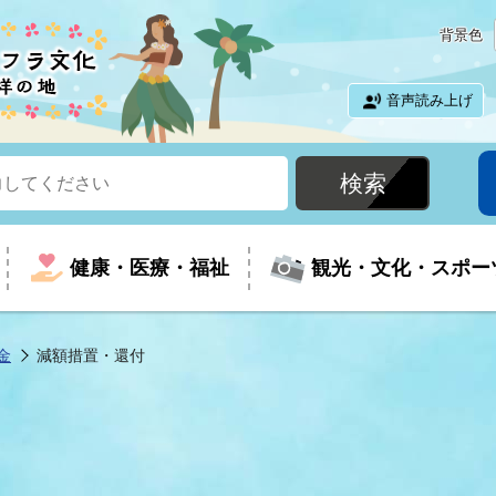
背景色
音声読み上げ
健康・医療・福祉
観光・文化・スポー
金
減額措置・還付
という時に
て
イベントの案内
振興
室
届出・証明
教育
児童福祉
外国人観光客向けページ
廃棄物
フラシティいわき
ナンバー
包括ケア(介護予防等)
ルコース
・介護
住まい・生活・相談
福祉事業者向け情報
歴史・文化
都市計画・開発・建築
広聴