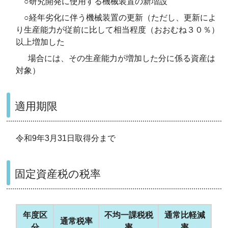
○研究開発に使用する機械装置の新増設
○経年劣化に伴う機械装置の更新（ただし、更新によ
り生産能力が従前に比して相当程度（おおむね３０％）
以上増加した
場合には、その生産能力が増加した分に係る資産は
対象）
適用期限
令和9年3月31日取得分まで
固定資産税の税率
年度区
不均一課税税
通常比軽減
通常税率
分
率
率