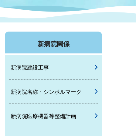
症特
人権・男女共同参画
国際・国内交流
環境法令等に基づく届出
公有財産
医療センター
新病院関係
情報公開・個人情報保護
選挙
新病院建設工事
選挙管理委員会
新病院名称・シンボルマーク
コ
市制施行周年関連情報
新病院医療機器等整備計画
組織一覧