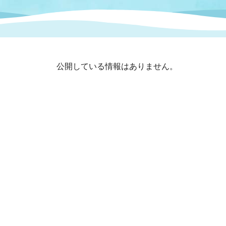
まちづくり
スポーツ
保健・衛生
職員
地域
施設
指定
行政
福祉に関するその他の情報
地域
公開している情報はありません。
いわき市女性活躍推進ポータ
いわき市へのアクセス
公売
いわ
市の
雇用
ルサイト
市議会
審議
電子サービス
オー
監査委員
農業
ご意見・ご質問
水道