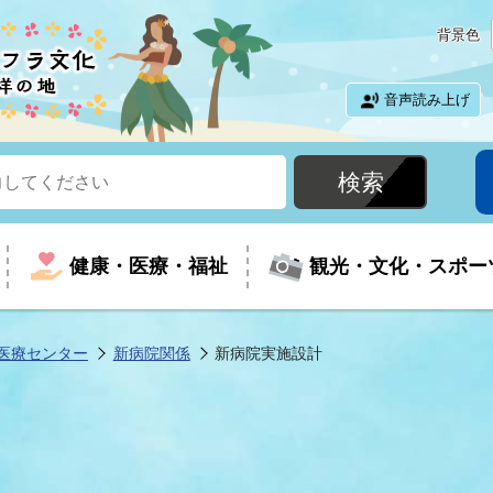
背景色
音声読み上げ
健康・医療・福祉
観光・文化・スポー
医療センター
新病院関係
新病院実施設計
という時に
て
イベントの案内
振興
室
届出・証明
教育
児童福祉
外国人観光客向けページ
廃棄物
フラシティいわき
ナンバー
包括ケア(介護予防等)
ルコース
・介護
住まい・生活・相談
福祉事業者向け情報
歴史・文化
都市計画・開発・建築
広聴