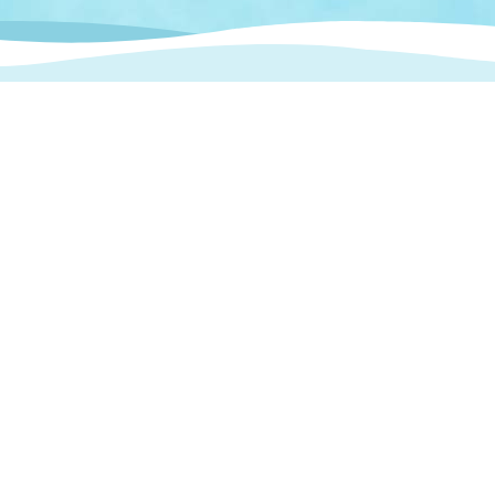
情報
関連情報
管理者
計画
移住・定住
新型コロナウイルス感染
教育旅行
除染事業
行政改革
福祉
設ページ
き市立美術館
制度
監査
・労働
産業
会など
いわき市広告事業
プンデータ・活用事例
市民意見募集(パブリック
委員会
メント)
局
施設案内