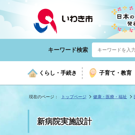
キーワード検索
くらし・手続き
子育て・教育
現在のページ：
トップページ
健康・医療・福祉
くらしの手続きガイド
生涯学習
医療
お知らせ
入札・契約
市の紹介
いざ
子育
健康
年間
産業
市長
新病院実施設計
年金・保険
高齢者福祉・介護
目的から探す
企業立地
市の統計
マイ
地域
モデ
福祉
広報