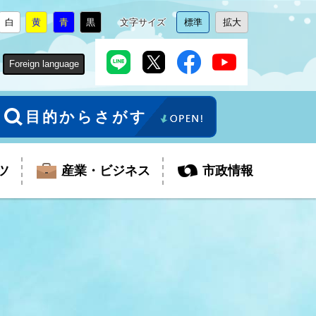
白
黄
青
黒
文字サイズ
標準
拡大
背
に
背
に
背
に
背
に
文
に
文
に
景
変
景
変
景
変
景
変
字
変
字
変
色
更
色
更
色
更
色
更
サ
更
サ
更
Foreign language
を
を
を
を
イ
イ
ズ
ズ
を
を
目的からさがす
ツ
産業・ビジネス
市政情報
税金
教育委員会
障がい者福祉
観光スポット
支払・請求
ふるさと寄附金
ごみ・環境
生活保護
芸術
企業支援・起業支援
財政