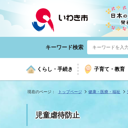
キーワード検索
くらし・手続き
子育て・教育
現在のページ：
トップページ
健康・医療・福祉
くらしの手続きガイド
生涯学習
医療
お知らせ
入札・契約
市の紹介
いざ
子育
健康
年間
産業
市長
児童虐待防止
年金・保険
高齢者福祉・介護
目的から探す
企業立地
市の統計
マイ
地域
モデ
福祉
広報