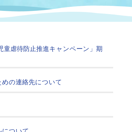
情報
関連情報
管理者
計画
移住・定住
新型コロナウイルス感染
教育旅行
除染事業
行政改革
福祉
設ページ
き市立美術館
制度
監査
児童虐待防止推進キャンペーン」期
・労働
産業
会など
いわき市広告事業
プンデータ・活用事例
ための連絡先について
市民意見募集(パブリック
委員会
メント)
局
施設案内
ルについて