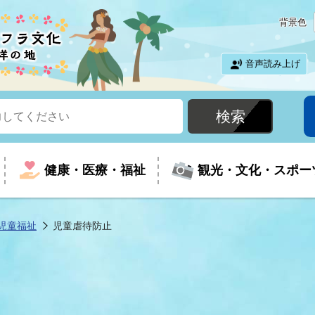
背景色
音声読み上げ
健康・医療・福祉
観光・文化・スポー
児童福祉
児童虐待防止
という時に
て
イベントの案内
振興
室
届出・証明
教育
児童福祉
外国人観光客向けページ
廃棄物
フラシティいわき
ナンバー
包括ケア(介護予防等)
ルコース
・介護
住まい・生活・相談
福祉事業者向け情報
歴史・文化
都市計画・開発・建築
広聴