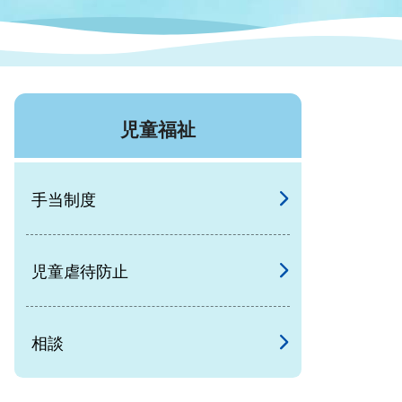
症特
人権・男女共同参画
国際・国内交流
環境法令等に基づく届出
公有財産
医療センター
児童福祉
情報公開・個人情報保護
選挙
手当制度
選挙管理委員会
児童虐待防止
コ
市制施行周年関連情報
相談
組織一覧