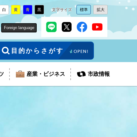
白
黄
青
黒
文字サイズ
標準
拡大
背
に
背
に
背
に
背
に
文
に
文
に
景
変
景
変
景
変
景
変
字
変
字
変
色
更
色
更
色
更
色
更
サ
更
サ
更
Foreign language
を
を
を
を
イ
イ
ズ
ズ
を
を
目的からさがす
ツ
産業・ビジネス
市政情報
税金
教育委員会
障がい者福祉
観光スポット
支払・請求
ふるさと寄附金
ごみ・環境
生活保護
芸術
企業支援・起業支援
財政