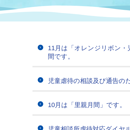
まちづくり
スポーツ
保健・衛生
職員
地域
施設
指定
行政
福祉に関するその他の情報
地域
いわき市女性活躍推進ポータ
いわき市へのアクセス
公売
いわ
市の
11月は「オレンジリボン・
雇用
ルサイト
間です。
市議会
審議
電子サービス
オー
児童虐待の相談及び通告の
監査委員
農業
10月は「里親月間」です。
ご意見・ご質問
水道
児童相談所虐待対応ダイヤ