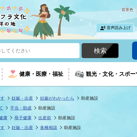
背景色
音声読み上げ
健康・医療・福祉
観光・文化・スポー
探す
妊娠・出産
妊娠がわかったら
助産施設
て
手当・助成
助産施設
という時に
て
イベントの案内
振興
室
届出・証明
教育
児童福祉
外国人観光客向けページ
廃棄物
フラシティいわき
健康
母子健康
出産前
助産施設
探す
妊娠・出産
各種相談
助産施設
ナンバー
包括ケア(介護予防等)
ルコース
・介護
住まい・生活・相談
福祉事業者向け情報
歴史・文化
都市計画・開発・建築
広聴