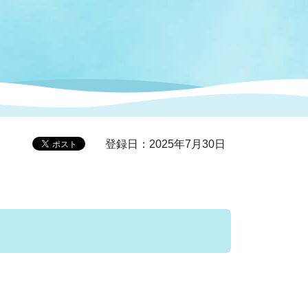
症特
人権・男女共同参画
国際・国内交流
環境法令等に基づく届出
公有財産
医療センター
情報公開・個人情報保護
選挙
登録日：2025年7月30日
選挙管理委員会
コ
市制施行周年関連情報
組織一覧