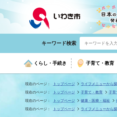
キーワード検索
くらし・手続き
子育て・教育
現在のページ：
トップページ
ライフメニューから
現在のページ：
トップページ
子育て・教育
子育
くらしの手続きガイド
生涯学習
医療
お知らせ
入札・契約
市の紹介
いざ
子育
健康
年間
産業
市長
現在のページ：
トップページ
健康・医療・福祉
現在のページ：
トップページ
ライフメニューから
年金・保険
高齢者福祉・介護
目的から探す
企業立地
市の統計
マイ
地域
モデ
福祉
広報