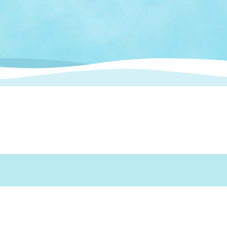
情報
関連情報
管理者
計画
移住・定住
新型コロナウイルス感染
教育旅行
除染事業
行政改革
福祉
設ページ
き市立美術館
制度
監査
・労働
産業
会など
いわき市広告事業
プンデータ・活用事例
市民意見募集(パブリック
委員会
メント)
局
施設案内