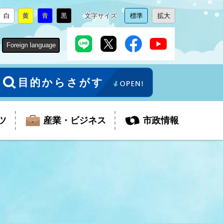
白
黄
青
黒
文字サイズ
標準
拡大
背
に
背
に
背
に
背
に
文
に
文
に
景
変
景
変
景
変
景
変
字
変
字
変
色
更
色
更
色
更
色
更
サ
更
サ
更
Foreign language
を
を
を
を
イ
イ
ズ
ズ
を
を
目的からさがす
ツ
産業・ビジネス
市政情報
税金
教育委員会
障がい者福祉
観光スポット
支払・請求
ふるさと寄附金
ごみ・環境
生活保護
芸術
企業支援・起業支援
財政