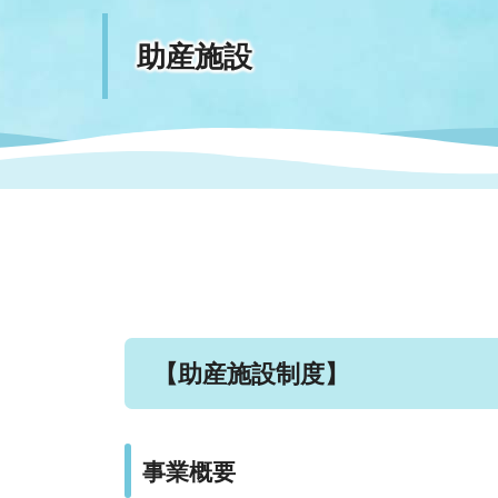
助産施設
まちづくり
スポーツ
保健・衛生
職員
地域
施設
指定
行政
福祉に関するその他の情報
地域
いわき市女性活躍推進ポータ
いわき市へのアクセス
公売
いわ
市の
雇用
ルサイト
市議会
審議
電子サービス
オー
監査委員
農業
【助産施設制度】
ご意見・ご質問
水道
事業概要