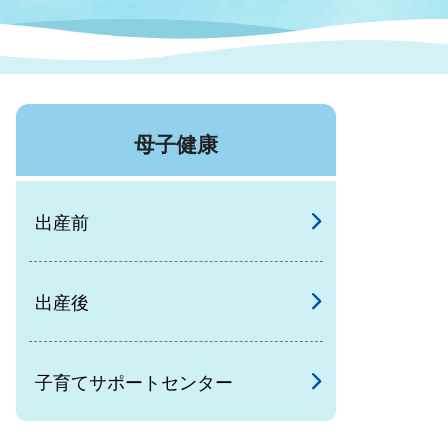
症特
人権・男女共同参画
国際・国内交流
環境法令等に基づく届出
公有財産
医療センター
母子健康
情報公開・個人情報保護
選挙
出産前
選挙管理委員会
出産後
コ
市制施行周年関連情報
子育てサポートセンター
組織一覧