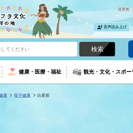
背景色
音声読み上げ
健康・医療・福祉
観光・文化・スポー
健康
母子健康
出産前
という時に
て
イベントの案内
振興
室
届出・証明
教育
児童福祉
外国人観光客向けページ
廃棄物
フラシティいわき
ナンバー
包括ケア(介護予防等)
ルコース
・介護
住まい・生活・相談
福祉事業者向け情報
歴史・文化
都市計画・開発・建築
広聴