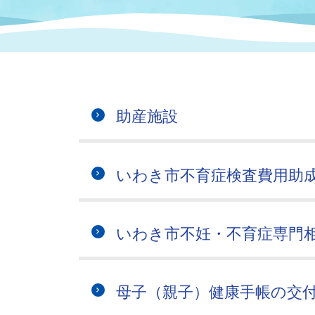
まちづくり
スポーツ
保健・衛生
職員
地域
施設
指定
行政
福祉に関するその他の情報
地域
いわき市女性活躍推進ポータ
いわき市へのアクセス
公売
いわ
市の
助産施設
雇用
ルサイト
市議会
審議
いわき市不育症検査費用助
電子サービス
オー
監査委員
農業
いわき市不妊・不育症専門
母子（親子）健康手帳の交
ご意見・ご質問
水道