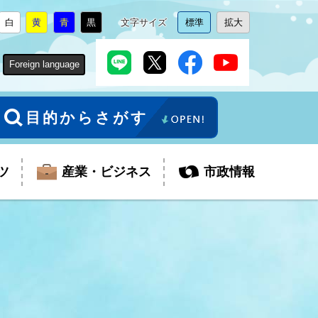
白
黄
青
黒
文字サイズ
標準
拡大
背
に
背
に
背
に
背
に
文
に
文
に
景
変
景
変
景
変
景
変
字
変
字
変
色
更
色
更
色
更
色
更
サ
更
サ
更
Foreign language
を
を
を
を
イ
イ
ズ
ズ
を
を
目的からさがす
ツ
産業・ビジネス
市政情報
税金
教育委員会
障がい者福祉
観光スポット
支払・請求
ふるさと寄附金
ごみ・環境
生活保護
芸術
企業支援・起業支援
財政