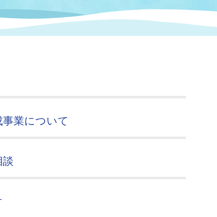
情報
関連情報
管理者
計画
移住・定住
新型コロナウイルス感染
教育旅行
除染事業
行政改革
福祉
設ページ
き市立美術館
制度
監査
・労働
産業
会など
いわき市広告事業
成事業について
プンデータ・活用事例
市民意見募集(パブリック
委員会
相談
メント)
付
局
施設案内