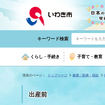
キーワード検索
くらし・手続き
子育て・教育
現在のページ：
トップページ
健康・医療・福祉
くらしの手続きガイド
生涯学習
医療
お知らせ
入札・契約
市の紹介
いざ
子育
健康
年間
産業
市長
出産前
年金・保険
高齢者福祉・介護
目的から探す
企業立地
市の統計
マイ
地域
モデ
福祉
広報