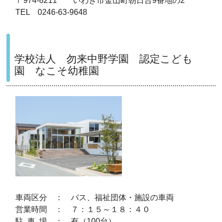
〒974-8211 いわき市金山町朝日台9番地の2
TEL 0246-63-9648
学校法人 勿来中野学園 認定こども
園 なこそ幼稚園
車両区分 ： バス、福祉団体・施設の車両
営業時間 ： ７：１５～１８：４０
駐 車 場 ： 有（100台）