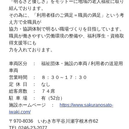
『明るさと優しさ』をモットーに地域の老人福祉に取り
組んでおります。
その為に、「利用者様のご満足＝職員の満足」という考
え方で全職員が
協力・協調体制で明るい職場づくりを目指しています。
職員が働きやすい労働環境の整備や、福利厚生・資格取
得支援等にも
力を入れております。
車両区分 ： 福祉団体・施設の車両 / 利用者の送迎用
車両
営業時間 ： ８：３０～１７：３０
定 休 日 ： なし
総客席数 ： ７４席
駐 車 場 ： 有（52台）
施設ホームページ ：
https://www.sakuranosato-
iwaki.com/
〒970-8036 いわき市平谷川瀬字根木作62
TEL 0246-23-2077