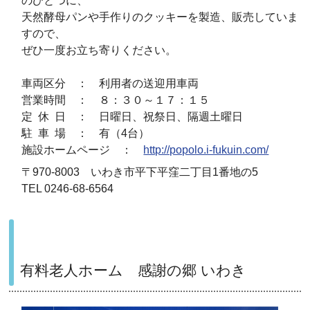
のひとつに、
天然酵母パンや手作りのクッキーを製造、販売していま
すので、
ぜひ一度お立ち寄りください。
車両区分 ： 利用者の送迎用車両
営業時間 ： ８：３０～１７：１５
定 休 日 ： 日曜日、祝祭日、隔週土曜日
駐 車 場 ： 有（4台）
施設ホームページ ：
http://popolo.i-fukuin.com/
〒970-8003 いわき市平下平窪二丁目1番地の5
TEL 0246-68-6564
有料老人ホーム 感謝の郷 いわき