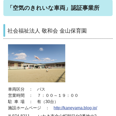
「空気のきれいな車両」認証事業所
社会福祉法人 敬和会 金山保育園
車両区分 ： バス
営業時間 ： ７：００～１９：００
駐 車 場 ： 有（30台）
施設ホームページ ：
http://kaneyama.blog.jp/