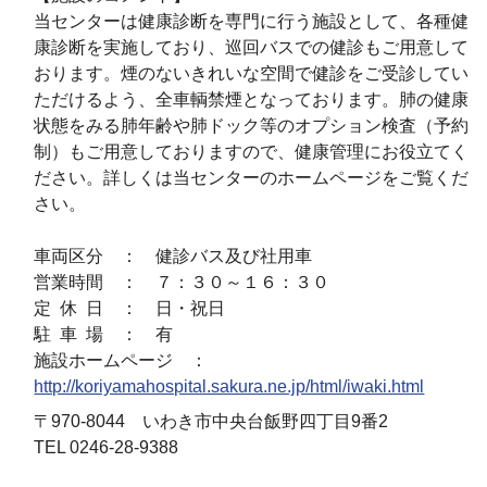
当センターは健康診断を専門に行う施設として、各種健
康診断を実施しており、巡回バスでの健診もご用意して
おります。煙のないきれいな空間で健診をご受診してい
ただけるよう、全車輌禁煙となっております。肺の健康
状態をみる肺年齢や肺ドック等のオプション検査（予約
制）もご用意しておりますので、健康管理にお役立てく
ださい。詳しくは当センターのホームページをご覧くだ
さい。
車両区分 ： 健診バス及び社用車
営業時間 ： ７：３０～１６：３０
定 休 日 ： 日・祝日
駐 車 場 ： 有
施設ホームページ ：
http://koriyamahospital.sakura.ne.jp/html/iwaki.html
〒970-8044 いわき市中央台飯野四丁目9番2
TEL 0246-28-9388