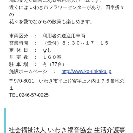
海の見える高台にある有料老人ホームです。
近くには いわき市フラワーセンターがあり、四季折々
の
花々を愛でながらの散策も楽しめます。
車両区分 ： 利用者の送迎用車両
営業時間 ： （受付）８：３０～１７：１５
定 休 日 ： なし
居 室 数 ： １６０室
駐 車 場 ： 有（77台）
施設ホームページ ：
http://www.ko-rinkaku.jp
〒970-8011 いわき市平上片寄字上ノ内１７５番地の
１
TEL 0246-57-0025
社会福祉法人 いわき福音協会 生活介護事