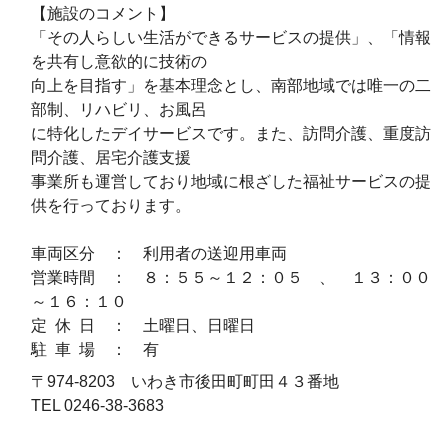
【施設のコメント】
「その人らしい生活ができるサービスの提供」、「情報
を共有し意欲的に技術の
向上を目指す」を基本理念とし、南部地域では唯一の二
部制、リハビリ、お風呂
に特化したデイサービスです。また、訪問介護、重度訪
問介護、居宅介護支援
事業所も運営しており地域に根ざした福祉サービスの提
供を行っております。
車両区分 ： 利用者の送迎用車両
営業時間 ： ８：５５～１２：０５ 、 １３：００
～１６：１０
定 休 日 ： 土曜日、日曜日
駐 車 場 ： 有
〒974-8203 いわき市後田町町田４３番地
TEL 0246-38-3683