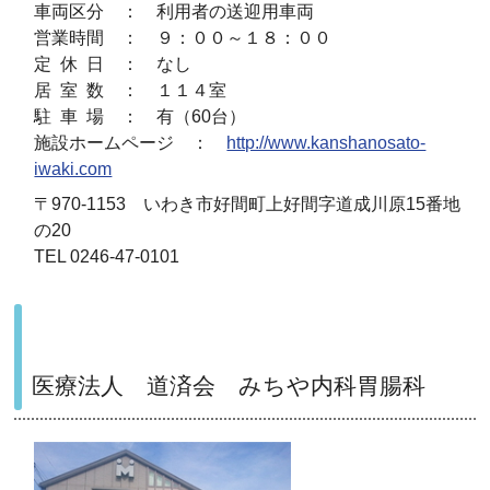
車両区分 ： 利用者の送迎用車両
営業時間 ： ９：００～１８：００
定 休 日 ： なし
居 室 数 ： １１４室
駐 車 場 ： 有（60台）
施設ホームページ ：
http://www.kanshanosato-
iwaki.com
〒970-1153 いわき市好間町上好間字道成川原15番地
の20
TEL 0246-47-0101
医療法人 道済会 みちや内科胃腸科