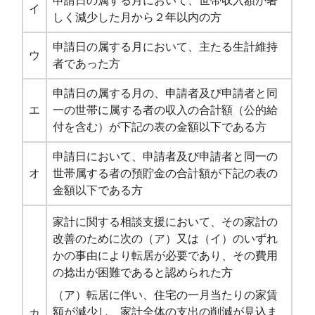
申請日の属する月において、世帯収入額が著
イ
しく減少した月から２年以内の方
申請日の属する月において、主たる生計維持
ウ
者であった方
申請日の属する月の、申請者及び申請者と同
エ
一の世帯に属する者の収入の合計額（公的給
付を含む）が下記の表の金額以下である方
申請日において、申請者及び申請者と同一の
オ
世帯属する者の預貯金の合計額が下記の表の
金額以下である方
家計に関する相談支援において、その家計の
改善のために次の（ア）又は（イ）のいずれ
かの事由により転居が必要であり、その費用
の捻出が困難であると認められた方
（ア）転居に伴い、住宅の一月当たりの家賃
額が減少し、家計全体の支出の削減が見込ま
カ