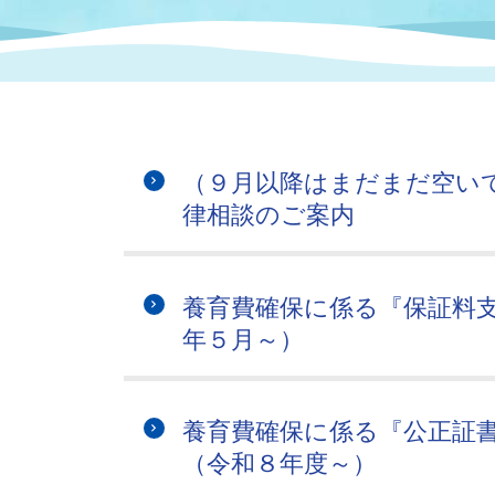
まちづくり
スポーツ
保健・衛生
職員
地域
施設
指定
行政
福祉に関するその他の情報
地域
いわき市女性活躍推進ポータ
いわき市へのアクセス
公売
いわ
市の
（９月以降はまだまだ空い
雇用
ルサイト
律相談のご案内
市議会
審議
電子サービス
オー
養育費確保に係る『保証料
年５月～）
監査委員
農業
養育費確保に係る『公正証
（令和８年度～）
ご意見・ご質問
水道