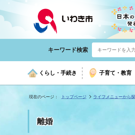
キーワード検索
くらし・手続き
子育て・教育
現在のページ：
トップページ
ライフメニューから
くらしの手続きガイド
生涯学習
医療
お知らせ
入札・契約
市の紹介
いざ
子育
健康
年間
産業
市長
離婚
年金・保険
高齢者福祉・介護
目的から探す
企業立地
市の統計
マイ
地域
モデ
福祉
広報