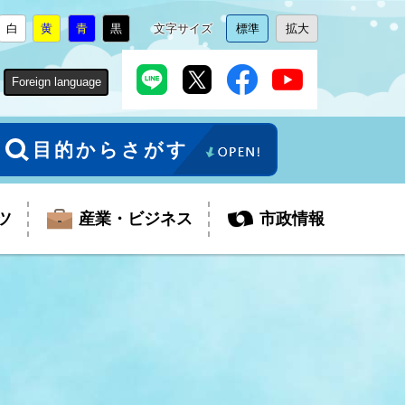
白
黄
青
黒
文字サイズ
標準
拡大
背
に
背
に
背
に
背
に
文
に
文
に
景
変
景
変
景
変
景
変
字
変
字
変
色
更
色
更
色
更
色
更
サ
更
サ
更
Foreign language
を
を
を
を
イ
イ
ズ
ズ
を
を
目的からさがす
ツ
産業・ビジネス
市政情報
税金
教育委員会
障がい者福祉
観光スポット
支払・請求
ふるさと寄附金
ごみ・環境
生活保護
芸術
企業支援・起業支援
財政