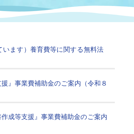
情報
関連情報
管理者
計画
移住・定住
新型コロナウイルス感染
教育旅行
除染事業
行政改革
福祉
設ページ
き市立美術館
制度
監査
ています）養育費等に関する無料法
・労働
産業
会など
いわき市広告事業
プンデータ・活用事例
支援』事業費補助金のご案内（令和８
市民意見募集(パブリック
委員会
メント)
書作成等支援』事業費補助金のご案内
局
施設案内