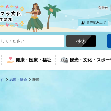
背景色
音声読み上げ
健康・医療・福祉
観光・文化・スポー
探す
結婚・離婚
離婚
という時に
て
イベントの案内
振興
室
届出・証明
教育
児童福祉
外国人観光客向けページ
廃棄物
フラシティいわき
ナンバー
包括ケア(介護予防等)
ルコース
・介護
住まい・生活・相談
福祉事業者向け情報
歴史・文化
都市計画・開発・建築
広聴