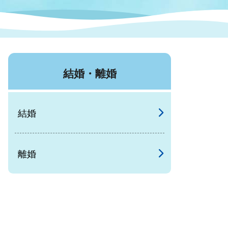
症特
人権・男女共同参画
国際・国内交流
環境法令等に基づく届出
公有財産
医療センター
結婚・離婚
情報公開・個人情報保護
選挙
結婚
選挙管理委員会
離婚
コ
市制施行周年関連情報
組織一覧