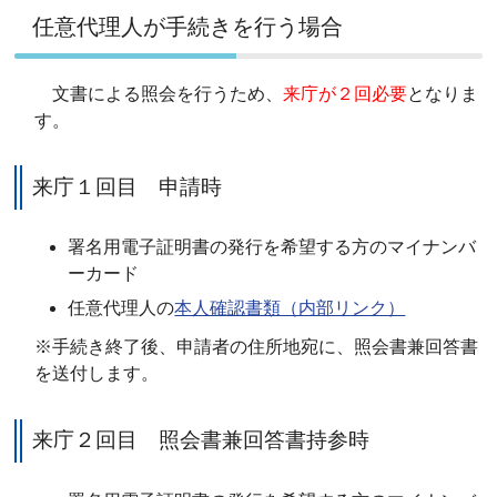
任意代理人が手続きを行う場合
文書による照会を行うため、
来庁が２回必要
となりま
す。
来庁１回目 申請時
署名用電子証明書の発行
を希望する方のマイナンバ
ーカード
任意代理人の
本人確認書類（内部リンク）
※手続き終了後、申請者の住所地宛に、照会書兼回答書
を送付します。
来庁２回目 照会書兼回答書持参時