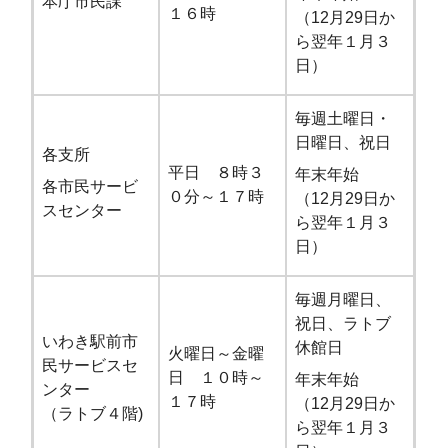
本庁市民課
１６時
（12月29日か
ら翌年１月３
日）
毎週土曜日・
日曜日、祝日
各支所
平日 ８時３
年末年始
各市民サービ
０分～１７時
（12月29日か
スセンター
ら翌年１月３
日）
毎週月曜日、
祝日、ラトブ
いわき駅前市
休館日
火曜日～金曜
民サービスセ
日 １０時～
年末年始
ンター
１７時
（12月29日か
（ラトブ４階)
ら翌年１月３