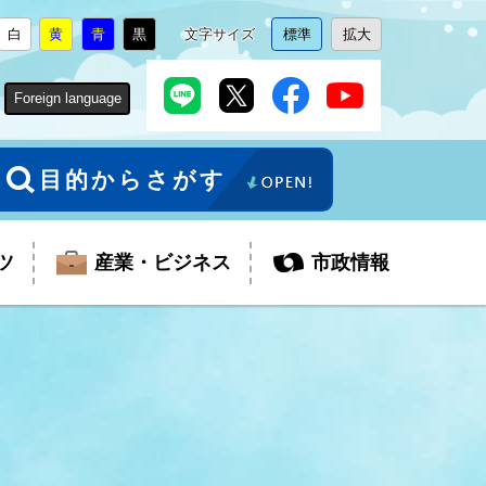
白
黄
青
黒
文字サイズ
標準
拡大
背
に
背
に
背
に
背
に
文
に
文
に
景
変
景
変
景
変
景
変
字
変
字
変
色
更
色
更
色
更
色
更
サ
更
サ
更
Foreign language
を
を
を
を
イ
イ
ズ
ズ
を
を
目的からさがす
ツ
産業・ビジネス
市政情報
税金
教育委員会
障がい者福祉
観光スポット
支払・請求
ふるさと寄附金
ごみ・環境
生活保護
芸術
企業支援・起業支援
財政