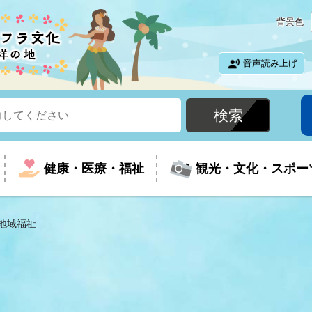
背景色
音声読み上げ
健康・医療・福祉
観光・文化・スポー
地域福祉
という時に
て
イベントの案内
振興
室
届出・証明
教育
児童福祉
外国人観光客向けページ
廃棄物
フラシティいわき
ナンバー
包括ケア(介護予防等)
ルコース
・介護
住まい・生活・相談
福祉事業者向け情報
歴史・文化
都市計画・開発・建築
広聴