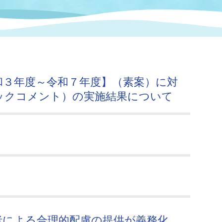
情報
関連情報
管理者
計画
移住・定住
新型コロナウイルス感染
教育旅行
除染事業
行政改革
福祉
設ページ
き市立美術館
制度
監査
和３年度～令和７年度】（素案）に対
・労働
産業
ックコメント）の実施結果について
会など
いわき市広告事業
プンデータ・活用事例
市民意見募集(パブリック
委員会
メント)
局
施設案内
者による合理的配慮の提供が義務化