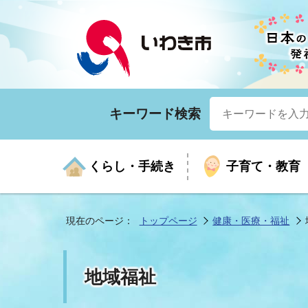
キーワード検索
くらし・手続き
子育て・教育
現在のページ：
トップページ
健康・医療・福祉
くらしの手続きガイド
生涯学習
医療
お知らせ
入札・契約
市の紹介
いざ
子育
健康
年間
産業
市長
地域福祉
年金・保険
高齢者福祉・介護
目的から探す
企業立地
市の統計
マイ
地域
モデ
福祉
広報