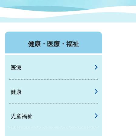
症特
人権・男女共同参画
国際・国内交流
環境法令等に基づく届出
公有財産
医療センター
健康・医療・福祉
情報公開・個人情報保護
選挙
医療
選挙管理委員会
健康
コ
市制施行周年関連情報
児童福祉
組織一覧