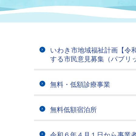
まちづくり
スポーツ
保健・衛生
職員
地域
施設
指定
行政
福祉に関するその他の情報
地域
いわき市女性活躍推進ポータ
いわき市へのアクセス
公売
いわ
市の
いわき市地域福祉計画【令
雇用
ルサイト
する市民意見募集（パブリ
市議会
審議
電子サービス
オー
無料・低額診療事業
監査委員
農業
無料低額宿泊所
ご意見・ご質問
水道
令和６年４月１日から事業