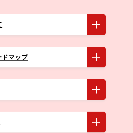
て
12分)
ードマップ
報