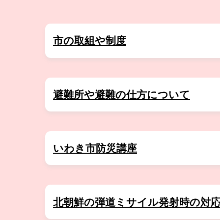
6月26日
ツキノワグマと思われる野生
12月19日
住民主導による実動型の
6月26日
台風第７号及び第８号への備え
5月18日
「防災まちづくり活動住
市の取組や制度
開く
6月24日
ツキノワグマと思われる野生
6月24日
令和８年度第１回市総合防災
避難所や避難の仕方について
開く
6月24日
６月20（土）梅雨入り。大
6月23日
ツキノワグマと思われる野生
いわき市防災講座
開く
6月20日
ツキノワグマと思われる野生
6月20日
ツキノワグマと思われる野生
6月20日
ツキノワグマと思われる野生
北朝鮮の弾道ミサイル発射時の対
開く
6月19日
ツキノワグマと思われる野生