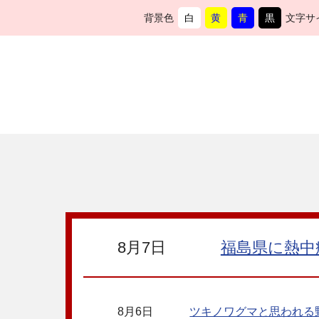
背景色
白
黄
青
黒
文字サ
背
に
背
に
背
に
背
に
景
変
景
変
景
変
景
変
色
更
色
更
色
更
色
更
を
を
を
を
8月7日
福島県に熱中症
8月6日
ツキノワグマと思われる野生