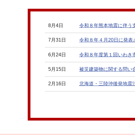
7月3日
黒い犬と確認（四倉町上岡字横
7月3日
ツキノワグマと思われる野生
8月4日
令和８年熊本地震に伴う
7月3日
ツキノワグマと思われる野生
7月31日
令和８年４月20日に発
7月1日
ツキノワグマと思われる野生
6月24日
令和８年度第１回いわき
7月1日
【国民保護情報】 即時音声合
5月15日
被災建築物に関する問い
6月30日
【試験情報】Ｊアラート全国
2月16日
北海道・三陸沖後発地震
6月30日
ツキノワグマと思われる野生
7月12日
【訓練】矢田川流域に避
6月30日
いわき市流域治水通信（Vol
6月7日
防災啓発動画「これまで
6月28日
ツキノワグマと思われる野生
2月13日
令和元年度自主防災組織