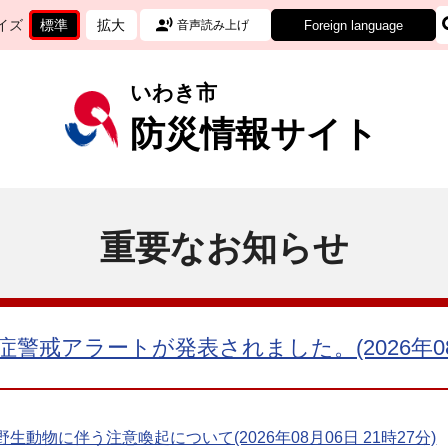
イズ
標準
拡大
Foreign language
音声読み上げ
文
に
文
に
字
変
字
変
サ
更
サ
更
いわき市
イ
イ
ズ
ズ
防災情報サイト
を
を
重要なお知らせ
警戒アラートが発表されました。(2026年08月0
動物に伴う注意喚起について(2026年08月06日 21時27分)