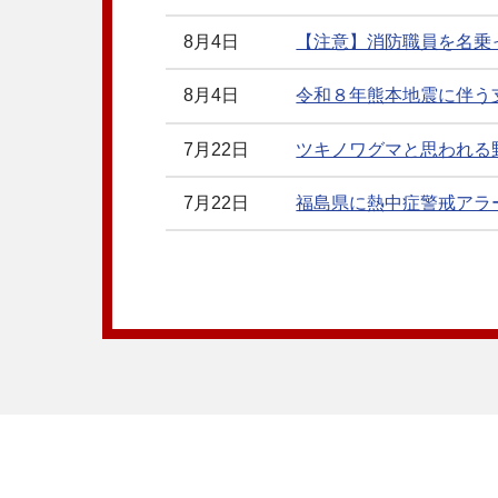
8月4日
【注意】消防職員を名乗った
8月4日
令和８年熊本地震に伴う
7月22日
ツキノワグマと思われる野生
7月22日
福島県に熱中症警戒アラート
7月21日
福島県に熱中症警戒アラート
7月20日
福島県に熱中症警戒アラート
7月17日
気象警報・注意報(2026年0
7月17日
７月17日大雨関連情報
7月15日
福島県に熱中症警戒アラート