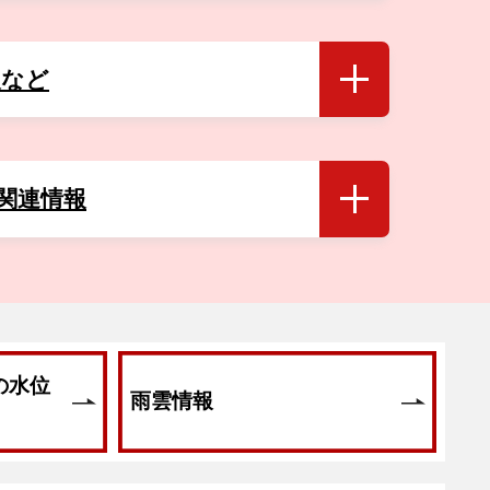
報など
号関連情報
の水位
雨雲情報