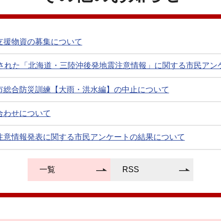
屋地内）(2026年07月03日 21時14分)
動物に伴う注意喚起について(2026年07月03日 19時48分)
支援物資の募集について
動物に伴う注意喚起について(2026年07月03日 12時44分)
表された「北海道・三陸沖後発地震注意情報」に関する市民アン
動物に伴う注意喚起について(2026年07月01日 16時18分)
市総合防災訓練【大雨・洪水編】の中止について
成情報(2026年07月01日 11時00分)
合わせについて
一斉情報伝達試験(2026年06月30日 16時00分)
注意情報発表に関する市民アンケートの結果について
動物に伴う注意喚起について(2026年06月30日 15時41分)
難指示（警戒レベル４）を発令
一覧
RSS
.5）の発行について(2026年06月30日 09時00分)
の大丈夫が、いま危ない。
動物に伴う注意喚起について(2026年06月28日 11時01分)
・防災士合同研修会について