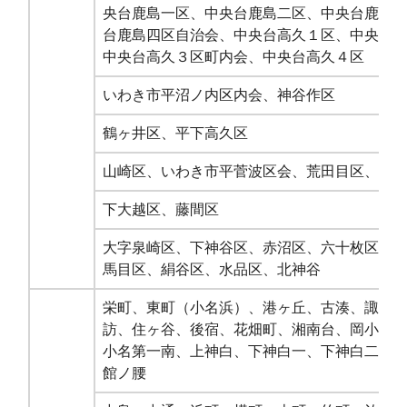
央台鹿島一区、中央台鹿島二区、中央台鹿島
台鹿島四区自治会、中央台高久１区、中央台
中央台高久３区町内会、中央台高久４区
いわき市平沼ノ内区内会、神谷作区
鶴ヶ井区、平下高久区
山崎区、いわき市平菅波区会、荒田目区、上
下大越区、藤間区
大字泉崎区、下神谷区、赤沼区、六十枚区、
馬目区、絹谷区、水品区、北神谷
栄町、東町（小名浜）、港ヶ丘、古湊、諏訪
訪、住ヶ谷、後宿、花畑町、湘南台、岡小名
小名第一南、上神白、下神白一、下神白二、
館ノ腰