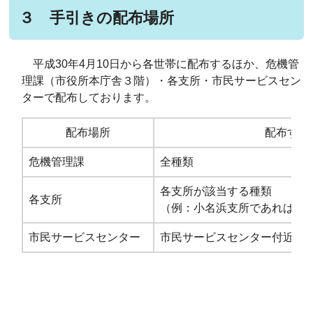
３ 手引きの配布場所
平成30年4月10日から各世帯に配布するほか、危機管
理課（市役所本庁舎３階）・各支所・市民サービスセン
ターで配布しております。
配布場所
配布する
危機管理課
全種類
各支所が該当する種類
各支所
（例：小名浜支所であれば小名
市民サービスセンター
市民サービスセンター付近の