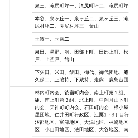
泉三、滝尻町坪一、滝尻町坪二、滝尻町坪三
本谷、泉ヶ丘一、泉ヶ丘二、泉ヶ丘三、滝尻
尻村坪二、滝尻村坪三、葉山
玉露一、玉露二
泉田、昼野、洞、田部下町、田部上町、松小
戸、上釜戸、館山
下矢田、米田、飯田、御代、御代団地、船戸
久保二、上蔵持、下蔵持、走熊、鹿島台団地
林内町内会、後宿町内会、南上町第１組、南
組、南上町第３組、北上町、中岡月山下町内
内会、天神町町内会、石田町内会、根小屋町
屋団地、仁井田町行政区、江栗1・3丁目行政
沼部地区、富津地区、大津地区、林崎地区、
区、小山田地区、法田地区、大谷地区、南台