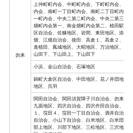
上仲町町内会、中町町内会、下町町内会、本
内会、南町一丁目町内会、南町二丁目町内会
一町内会、中央二第二町内会、中央二第三町
畑町内会第一、南金畑町内会第二、植田駅前
区自治会、佐糠地区、岩間、東田地区、添野
畑、江畑自治会、後田、高倉１、高倉２、火
進植田、鳳城地区、大昭地区、万治地区、上
山田下、下山田上、下山田下
勿来
小浜、金山自治会、石塚地区
錦町大倉区自治会、中田地区、花ノ井団地町
地区、呉羽
関田自治会、関田須賀障子川自治会、勿来駅
九面地区、四沢自治会、四沢作田自治会、四
１、窪田４、窪田一丁目自治会、酒井自治協
自治会、小山下自治会、白米地区、白米団地
部上地区、川部下地区、三松地区、三沢地区