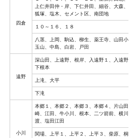
上仁井田仲・岸、下仁井田、細谷、大森、名
狐塚、塩木、セメント区、南団地
四倉
１０～１６、１８
八茎、上岡、駒込、柳生、薬王寺、山田小湊
玉山、中島、白岩、戸田
深山田、上遠野、根岸、入遠野１、入遠野２
下根本
遠野
上滝、大平
下滝
本郷１、本郷２、本郷３、本郷４、片山田、
崎、江田、牛小川、根本、二ツ箭前、横川、
渡、塩田江田
小川
関場、上平１、上平２、上平３、柴原、桐ヶ