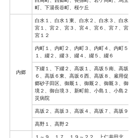
白鳥町、西郷町、長孫町、岩ケ岡町、馬玉町
町、下湯長谷町、桜ケ丘
白水１、白水１東、白水２、白水３、白水５
宮１、宮２、宮３、宮４、宮６、宮７、宮８
宮１２
内町１、内町２、内町３、内町４、内町５、
１、綴２、綴３、綴４、綴５、綴６
下綴１、下綴２、高坂１、高坂５南、高坂５
内郷
６、高坂６東、高坂６西、高坂８、雇用促進
郷砂子田区、御厩１、御厩２、御厩３、御台
境２、御台境３、新町前、小島１、小島２、
災病院
高坂２、高坂３、高坂４、高坂７、高坂９、
高野１、高野２
１～９、１７、１９～２２、上仁井田北、上