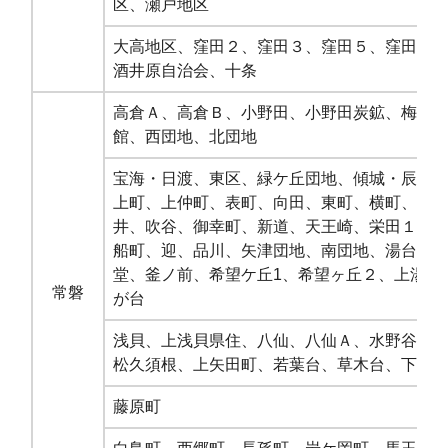
区、瀬戸地区
大高地区、窪田２、窪田３、窪田５、窪田６
酒井原自治会、十条
高倉Ａ、高倉Ｂ、小野田、小野田炭鉱、梅ケ
館、西団地、北団地
宝海・日渡、東区、緑ケ丘団地、傾城・辰之
上町、上仲町、表町、向田、東町、横町、八
井、吹谷、御幸町、新道、天王崎、栄田１、
船町、迎、品川、矢津団地、南団地、湯台堂
堂、釜ノ前、希望ケ丘1、希望ヶ丘２、上湯長
常磐
が台
浅貝、上浅貝県住、八仙、八仙Ａ、水野谷町
松久須根、上矢田町、若葉台、草木台、下浅
藤原町