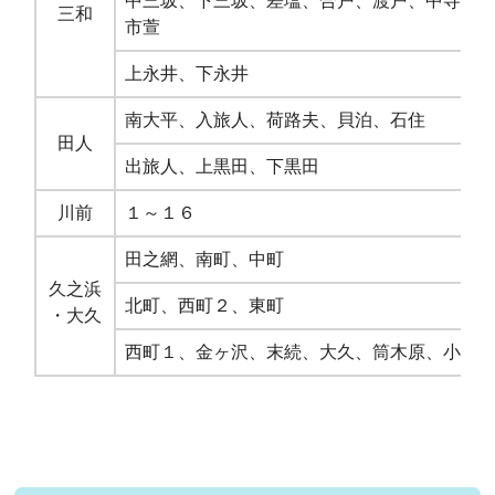
中三坂、下三坂、差塩、合戸、渡戸、中寺、
三和
市萱
上永井、下永井
南大平、入旅人、荷路夫、貝泊、石住
田人
出旅人、上黒田、下黒田
川前
１～１６
田之網、南町、中町
久之浜
北町、西町２、東町
・大久
西町１、金ヶ沢、末続、大久、筒木原、小久