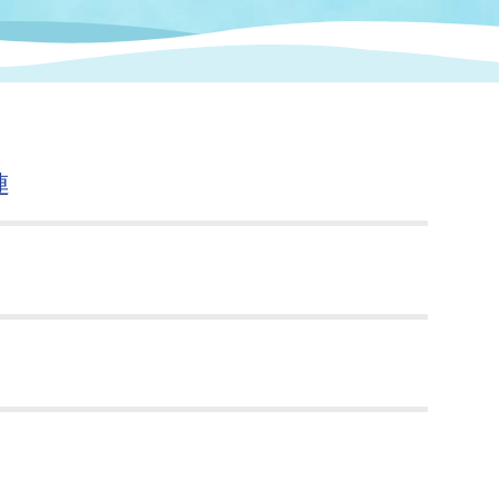
情報
関連情報
管理者
計画
移住・定住
新型コロナウイルス感染
教育旅行
除染事業
行政改革
福祉
設ページ
き市立美術館
制度
監査
連
・労働
産業
会など
いわき市広告事業
プンデータ・活用事例
市民意見募集(パブリック
委員会
メント)
局
施設案内