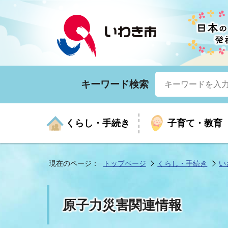
キーワード検索
くらし・手続き
子育て・教育
現在のページ：
トップページ
くらし・手続き
い
くらしの手続きガイド
生涯学習
医療
お知らせ
入札・契約
市の紹介
いざ
子育
健康
年間
産業
市長
原子力災害関連情報
年金・保険
高齢者福祉・介護
目的から探す
企業立地
市の統計
マイ
地域
モデ
福祉
広報