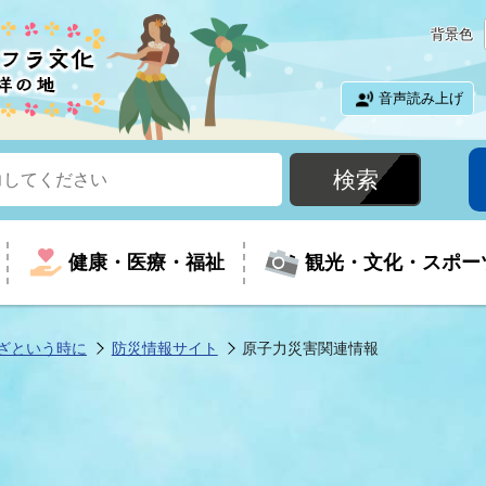
背景色
音声読み上げ
健康・医療・福祉
観光・文化・スポー
ざという時に
防災情報サイト
原子力災害関連情報
という時に
て
イベントの案内
振興
室
届出・証明
教育
児童福祉
外国人観光客向けページ
廃棄物
フラシティいわき
ナンバー
包括ケア(介護予防等)
ルコース
・介護
住まい・生活・相談
福祉事業者向け情報
歴史・文化
都市計画・開発・建築
広聴