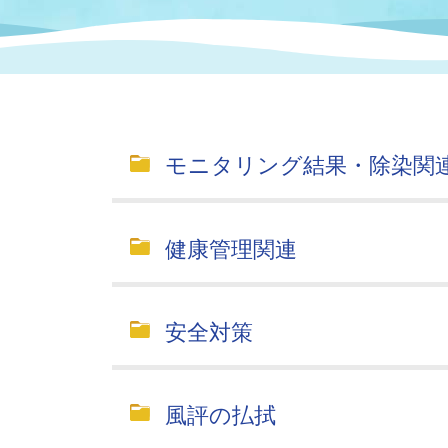
まちづくり
スポーツ
保健・衛生
職員
地域
施設
指定
行政
福祉に関するその他の情報
地域
いわき市女性活躍推進ポータ
いわき市へのアクセス
公売
いわ
市の
モニタリング結果・除染関
雇用
ルサイト
市議会
審議
健康管理関連
電子サービス
オー
監査委員
農業
安全対策
風評の払拭
ご意見・ご質問
水道