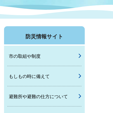
症特
人権・男女共同参画
国際・国内交流
環境法令等に基づく届出
公有財産
医療センター
防災情報サイト
情報公開・個人情報保護
選挙
市の取組や制度
選挙管理委員会
もしもの時に備えて
コ
市制施行周年関連情報
避難所や避難の仕方について
組織一覧