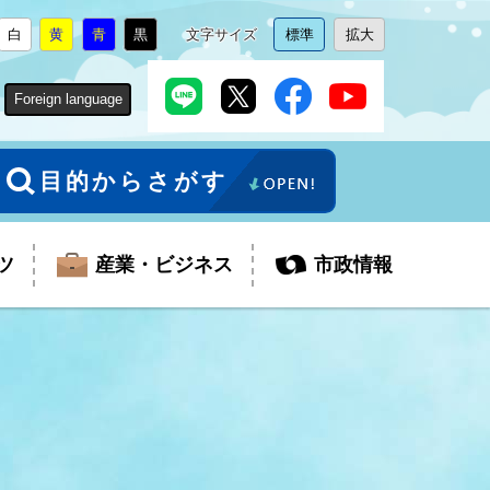
白
黄
青
黒
文字サイズ
標準
拡大
背
に
背
に
背
に
背
に
文
に
文
に
景
変
景
変
景
変
景
変
字
変
字
変
色
更
色
更
色
更
色
更
サ
更
サ
更
Foreign language
を
を
を
を
イ
イ
ズ
ズ
を
を
目的からさがす
ツ
産業・ビジネス
市政情報
税金
教育委員会
障がい者福祉
観光スポット
支払・請求
ふるさと寄附金
ごみ・環境
生活保護
芸術
企業支援・起業支援
財政