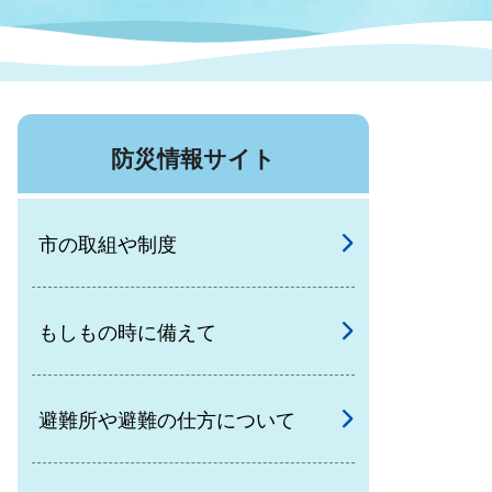
症特
人権・男女共同参画
国際・国内交流
環境法令等に基づく届出
公有財産
医療センター
防災情報サイト
情報公開・個人情報保護
選挙
市の取組や制度
選挙管理委員会
もしもの時に備えて
コ
市制施行周年関連情報
避難所や避難の仕方について
組織一覧