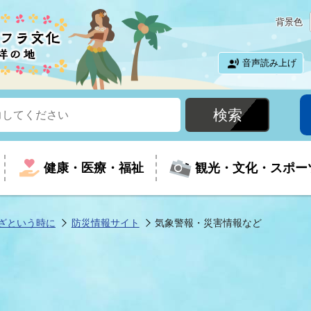
背景色
音声読み上げ
健康・医療・福祉
観光・文化・スポー
ざという時に
防災情報サイト
気象警報・災害情報など
という時に
て
イベントの案内
振興
室
届出・証明
教育
児童福祉
外国人観光客向けページ
廃棄物
フラシティいわき
ナンバー
包括ケア(介護予防等)
ルコース
・介護
住まい・生活・相談
福祉事業者向け情報
歴史・文化
都市計画・開発・建築
広聴