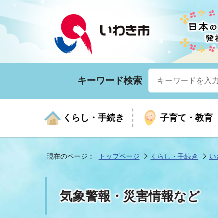
キーワード検索
くらし・手続き
子育て・教育
現在のページ：
トップページ
くらし・手続き
い
くらしの手続きガイド
生涯学習
医療
お知らせ
入札・契約
市の紹介
いざ
子育
健康
年間
産業
市長
気象警報・災害情報など
年金・保険
高齢者福祉・介護
目的から探す
企業立地
市の統計
マイ
地域
モデ
福祉
広報