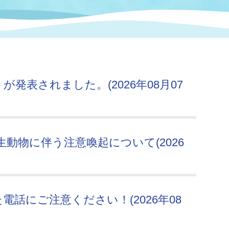
情報
関連情報
管理者
計画
移住・定住
新型コロナウイルス感染
教育旅行
除染事業
行政改革
福祉
設ページ
き市立美術館
制度
監査
発表されました。(2026年08月07
・労働
産業
会など
いわき市広告事業
プンデータ・活用事例
動物に伴う注意喚起について(2026
市民意見募集(パブリック
委員会
メント)
話にご注意ください！(2026年08
局
施設案内