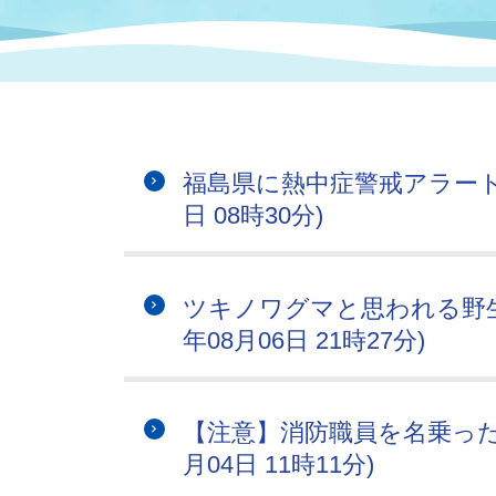
まちづくり
スポーツ
保健・衛生
職員
地域
施設
指定
行政
福祉に関するその他の情報
地域
いわき市女性活躍推進ポータ
いわき市へのアクセス
公売
いわ
市の
福島県に熱中症警戒アラートが
雇用
ルサイト
日 08時30分)
市議会
審議
電子サービス
オー
ツキノワグマと思われる野生
年08月06日 21時27分)
監査委員
農業
【注意】消防職員を名乗った電
月04日 11時11分)
ご意見・ご質問
水道