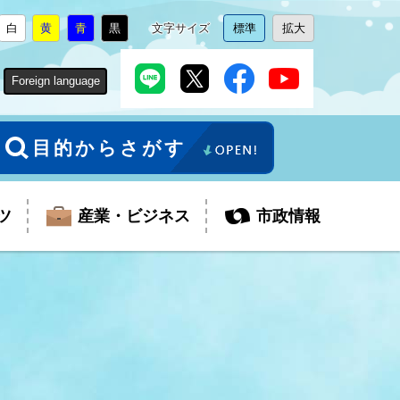
白
黄
青
黒
文字サイズ
標準
拡大
背
に
背
に
背
に
背
に
文
に
文
に
景
変
景
変
景
変
景
変
字
変
字
変
色
更
色
更
色
更
色
更
サ
更
サ
更
Foreign language
を
を
を
を
イ
イ
ズ
ズ
を
を
目的からさがす
ツ
産業・ビジネス
市政情報
税金
教育委員会
障がい者福祉
観光スポット
支払・請求
ふるさと寄附金
ごみ・環境
生活保護
芸術
企業支援・起業支援
財政