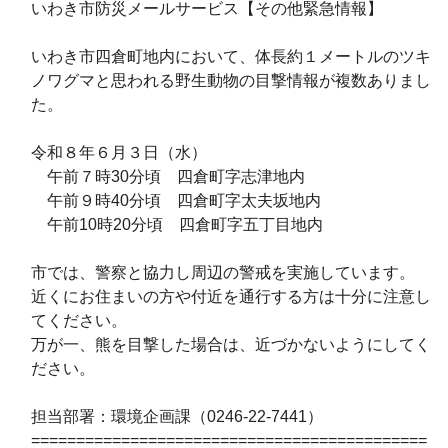
いわき市防災メールサービス【その他緊急情報】
いわき市四倉町地内において、体長約１メートルのツキ
ノワグマと思われる野生動物の目撃情報が複数ありまし
た。
令和８年６月３日（水）
午前７時30分頃 四倉町字志津地内
午前９時40分頃 四倉町字太夫坂地内
午前10時20分頃 四倉町字五丁目地内
市では、警察と協力し周辺の警戒を実施しています。
近くにお住まいの方や付近を通行する方は十分に注意し
てください。
万が一、熊を目撃した場合は、近づかないようにしてく
ださい。
担当部署：環境企画課（0246-22-7441）
============================================