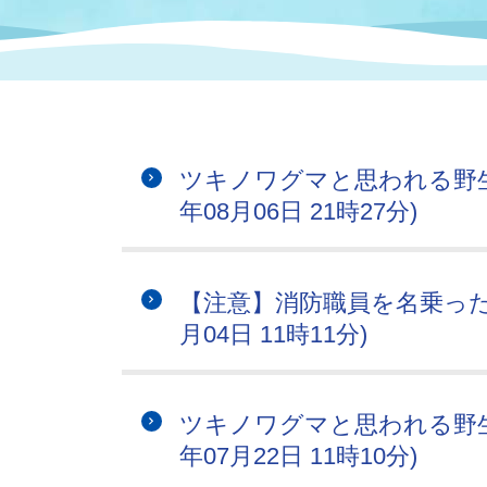
まちづくり
スポーツ
保健・衛生
職員
地域
施設
指定
行政
福祉に関するその他の情報
地域
いわき市女性活躍推進ポータ
いわき市へのアクセス
公売
いわ
市の
ツキノワグマと思われる野生
雇用
ルサイト
年08月06日 21時27分)
市議会
審議
電子サービス
オー
【注意】消防職員を名乗った電
月04日 11時11分)
監査委員
農業
ツキノワグマと思われる野生
年07月22日 11時10分)
ご意見・ご質問
水道