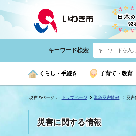
キーワード検索
くらし・手続き
子育て・教育
現在のページ：
トップページ
緊急災害情報
災害
くらしの手続きガイド
生涯学習
医療
お知らせ
入札・契約
市の紹介
いざ
子育
健康
年間
産業
市長
災害に関する情報
年金・保険
高齢者福祉・介護
目的から探す
企業立地
市の統計
マイ
地域
モデ
福祉
広報