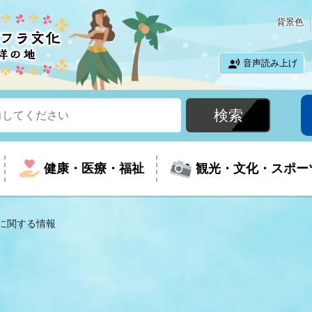
背景色
音声読み上げ
健康・医療・福祉
観光・文化・スポー
に関する情報
という時に
て
イベントの案内
振興
室
届出・証明
教育
児童福祉
外国人観光客向けページ
廃棄物
フラシティいわき
ナンバー
包括ケア(介護予防等)
ルコース
・介護
住まい・生活・相談
福祉事業者向け情報
歴史・文化
都市計画・開発・建築
広聴