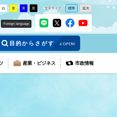
白
黄
青
黒
文字サイズ
標準
拡大
背
に
背
に
背
に
背
に
文
に
文
に
景
変
景
変
景
変
景
変
字
変
字
変
色
更
色
更
色
更
色
更
サ
更
サ
更
Foreign language
を
を
を
を
イ
イ
ズ
ズ
を
を
目的からさがす
ツ
産業・ビジネス
市政情報
税金
教育委員会
障がい者福祉
観光スポット
支払・請求
ふるさと寄附金
ごみ・環境
生活保護
芸術
企業支援・起業支援
財政