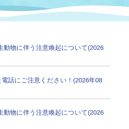
情報
関連情報
管理者
計画
移住・定住
新型コロナウイルス感染
教育旅行
除染事業
行政改革
福祉
設ページ
き市立美術館
制度
監査
動物に伴う注意喚起について(2026
・労働
産業
会など
いわき市広告事業
プンデータ・活用事例
話にご注意ください！(2026年08
市民意見募集(パブリック
委員会
メント)
動物に伴う注意喚起について(2026
局
施設案内