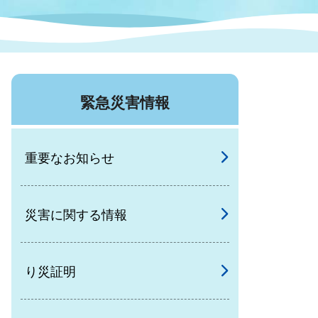
症特
人権・男女共同参画
国際・国内交流
環境法令等に基づく届出
公有財産
医療センター
緊急災害情報
情報公開・個人情報保護
選挙
重要なお知らせ
選挙管理委員会
災害に関する情報
コ
市制施行周年関連情報
り災証明
組織一覧