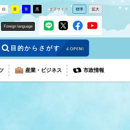
白
黄
青
黒
文字サイズ
標準
拡大
背
に
背
に
背
に
背
に
文
に
文
に
景
変
景
変
景
変
景
変
字
変
字
変
色
更
色
更
色
更
色
更
サ
更
サ
更
Foreign language
を
を
を
を
イ
イ
ズ
ズ
を
を
目的からさがす
ツ
産業・ビジネス
市政情報
税金
教育委員会
障がい者福祉
観光スポット
支払・請求
ふるさと寄附金
ごみ・環境
生活保護
芸術
企業支援・起業支援
財政