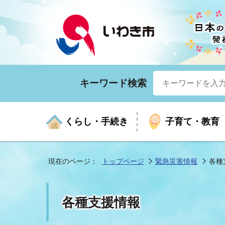
キーワード検索
くらし・手続き
子育て・教育
現在のページ：
トップページ
緊急災害情報
各種
くらしの手続きガイド
生涯学習
医療
お知らせ
入札・契約
市の紹介
いざ
子育
健康
年間
産業
市長
各種支援情報
年金・保険
高齢者福祉・介護
目的から探す
企業立地
市の統計
マイ
地域
モデ
福祉
広報