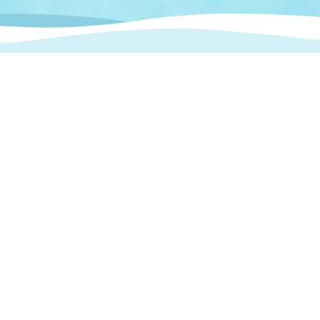
情報
関連情報
管理者
計画
移住・定住
新型コロナウイルス感染
教育旅行
除染事業
行政改革
福祉
設ページ
き市立美術館
制度
監査
・労働
産業
会など
いわき市広告事業
プンデータ・活用事例
市民意見募集(パブリック
委員会
メント)
局
施設案内