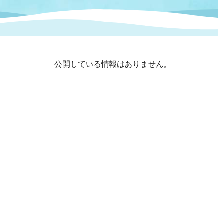
まちづくり
スポーツ
保健・衛生
職員
地域
施設
指定
行政
福祉に関するその他の情報
地域
公開している情報はありません。
いわき市女性活躍推進ポータ
いわき市へのアクセス
公売
いわ
市の
雇用
ルサイト
市議会
審議
電子サービス
オー
監査委員
農業
ご意見・ご質問
水道