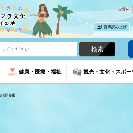
背景色
音声読み上げ
健康・医療・福祉
観光・文化・スポー
支援情報
という時に
て
イベントの案内
振興
室
届出・証明
教育
児童福祉
外国人観光客向けページ
廃棄物
フラシティいわき
ナンバー
包括ケア(介護予防等)
ルコース
・介護
住まい・生活・相談
福祉事業者向け情報
歴史・文化
都市計画・開発・建築
広聴