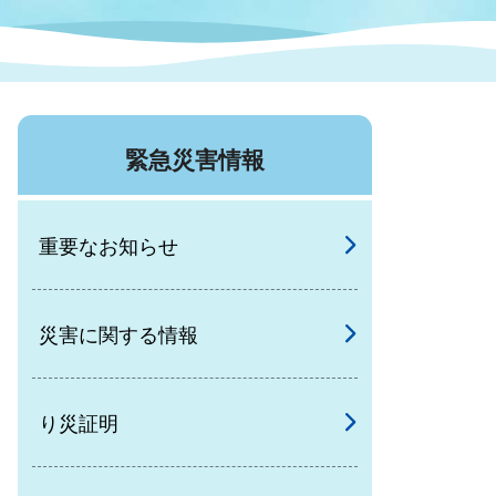
症特
人権・男女共同参画
国際・国内交流
環境法令等に基づく届出
公有財産
医療センター
緊急災害情報
情報公開・個人情報保護
選挙
重要なお知らせ
選挙管理委員会
災害に関する情報
コ
市制施行周年関連情報
り災証明
組織一覧