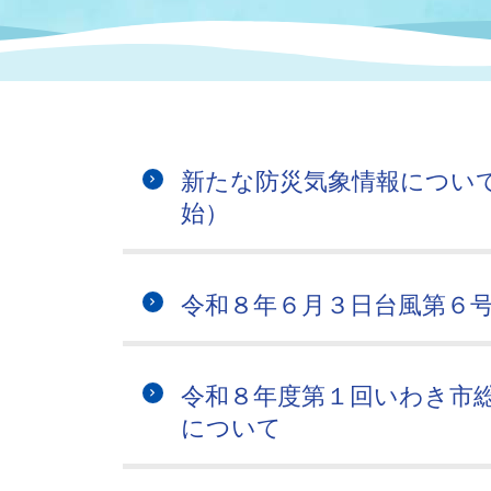
まちづくり
スポーツ
保健・衛生
職員
地域
施設
指定
行政
福祉に関するその他の情報
地域
いわき市女性活躍推進ポータ
いわき市へのアクセス
公売
いわ
市の
新たな防災気象情報について
雇用
ルサイト
始）
市議会
審議
電子サービス
オー
令和８年６月３日台風第６
監査委員
農業
令和８年度第１回いわき市
について
ご意見・ご質問
水道