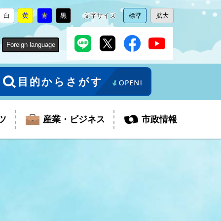
白
黄
青
黒
文字サイズ
標準
拡大
背
に
背
に
背
に
背
に
文
に
文
に
景
変
景
変
景
変
景
変
字
変
字
変
色
更
色
更
色
更
色
更
サ
更
サ
更
Foreign language
を
を
を
を
イ
イ
ズ
ズ
を
を
目的からさがす
ツ
産業・ビジネス
市政情報
税金
教育委員会
障がい者福祉
観光スポット
支払・請求
ふるさと寄附金
ごみ・環境
生活保護
芸術
企業支援・起業支援
財政