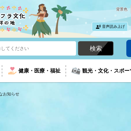
背景色
音声読み上げ
健康・医療・福祉
観光・文化・スポー
なお知らせ
という時に
て
イベントの案内
振興
室
届出・証明
教育
児童福祉
外国人観光客向けページ
廃棄物
フラシティいわき
ナンバー
包括ケア(介護予防等)
ルコース
・介護
住まい・生活・相談
福祉事業者向け情報
歴史・文化
都市計画・開発・建築
広聴