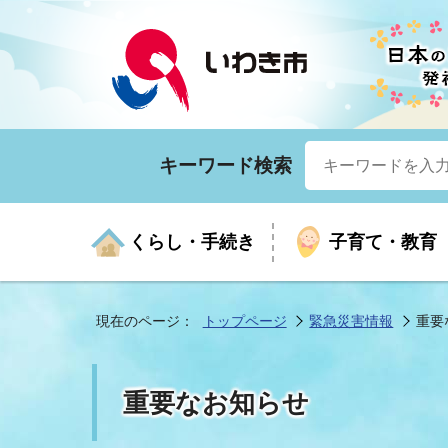
キーワード検索
くらし・手続き
子育て・教育
現在のページ：
トップページ
緊急災害情報
重要
くらしの手続きガイド
生涯学習
医療
お知らせ
入札・契約
市の紹介
いざ
子育
健康
年間
産業
市長
重要なお知らせ
年金・保険
高齢者福祉・介護
目的から探す
企業立地
市の統計
マイ
地域
モデ
福祉
広報