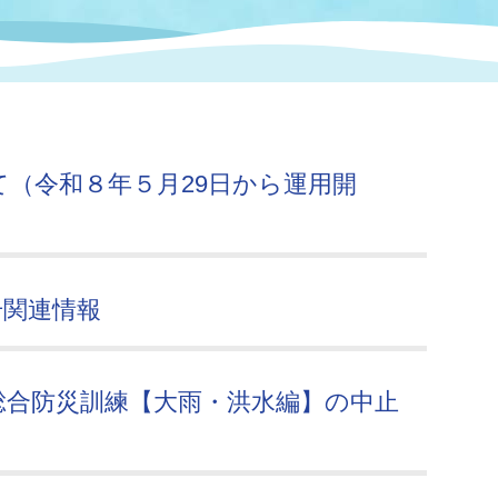
情報
関連情報
管理者
計画
移住・定住
新型コロナウイルス感染
教育旅行
除染事業
行政改革
福祉
設ページ
き市立美術館
制度
監査
（令和８年５月29日から運用開
・労働
産業
会など
いわき市広告事業
プンデータ・活用事例
号関連情報
市民意見募集(パブリック
委員会
メント)
総合防災訓練【大雨・洪水編】の中止
局
施設案内