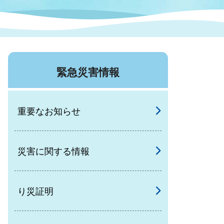
症特
人権・男女共同参画
国際・国内交流
環境法令等に基づく届出
公有財産
医療センター
緊急災害情報
情報公開・個人情報保護
選挙
重要なお知らせ
選挙管理委員会
災害に関する情報
コ
市制施行周年関連情報
り災証明
組織一覧