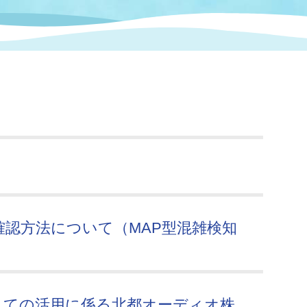
情報
関連情報
管理者
計画
移住・定住
新型コロナウイルス感染
教育旅行
除染事業
行政改革
福祉
設ページ
き市立美術館
制度
監査
・労働
産業
会など
いわき市広告事業
プンデータ・活用事例
市民意見募集(パブリック
委員会
認方法について（MAP型混雑検知
メント)
局
施設案内
しての活用に係る北都オーディオ株