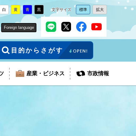
白
黄
青
黒
文字サイズ
標準
拡大
背
に
背
に
背
に
背
に
文
に
文
に
景
変
景
変
景
変
景
変
字
変
字
変
色
更
色
更
色
更
色
更
サ
更
サ
更
Foreign language
を
を
を
を
イ
イ
ズ
ズ
を
を
目的からさがす
ツ
産業・ビジネス
市政情報
税金
教育委員会
障がい者福祉
観光スポット
支払・請求
ふるさと寄附金
ごみ・環境
生活保護
芸術
企業支援・起業支援
財政