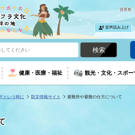
背景色
音声読み上げ
健康・医療・福祉
観光・文化・スポー
ざという時に
防災情報サイト
避難所や避難の仕方について
という時に
て
イベントの案内
振興
室
届出・証明
教育
児童福祉
外国人観光客向けページ
廃棄物
フラシティいわき
て
ナンバー
包括ケア(介護予防等)
ルコース
・介護
住まい・生活・相談
福祉事業者向け情報
歴史・文化
都市計画・開発・建築
広聴