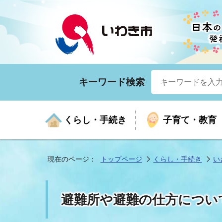
キーワード検索
くらし・手続き
子育て・教育
現在のページ：
トップページ
くらし・手続き
い
くらしの手続きガイド
生涯学習
医療
お知らせ
入札・契約
市の紹介
いざ
子育
健康
年間
産業
市長
避難所や避難の仕方につい
年金・保険
高齢者福祉・介護
目的から探す
企業立地
市の統計
マイ
地域
モデ
福祉
広報