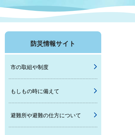
症特
人権・男女共同参画
国際・国内交流
環境法令等に基づく届出
公有財産
医療センター
防災情報サイト
情報公開・個人情報保護
選挙
市の取組や制度
選挙管理委員会
もしもの時に備えて
コ
市制施行周年関連情報
避難所や避難の仕方について
組織一覧