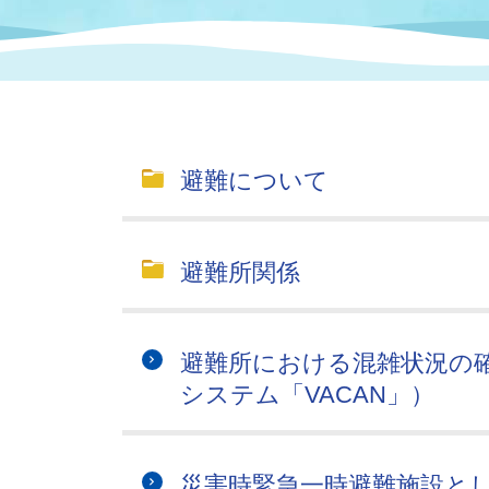
まちづくり
スポーツ
保健・衛生
職員
地域
施設
指定
行政
福祉に関するその他の情報
地域
いわき市女性活躍推進ポータ
いわき市へのアクセス
公売
いわ
市の
避難について
雇用
ルサイト
市議会
審議
避難所関係
電子サービス
オー
監査委員
農業
避難所における混雑状況の確
システム「VACAN」）
ご意見・ご質問
水道
災害時緊急一時避難施設と