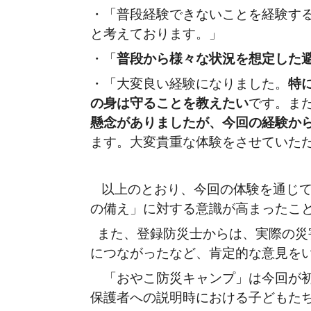
・「普段経験できないことを経験す
と考えております。」
・「
普段から様々な状況を想定した
・「大変良い経験になりました。
特
の身は守ることを教えたい
です。ま
懸念がありましたが、今回の経験か
ます。大変貴重な体験をさせていた
以上のとおり、今回の体験を通じ
の備え」に対する意識が高まったこ
また、登録防災士からは、実際の災
につながったなど、肯定的な意見を
「おやこ防災キャンプ」は今回が初
保護者への説明時における子どもた