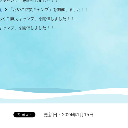
災キャンプ」を開催しました！！
え
「おやこ防災キャンプ」を開催しました！！
おやこ防災キャンプ」を開催しました！！
症特
人権・男女共同参画
国際・国内交流
環境法令等に基づく届出
公有財産
医療センター
キャンプ」を開催しました！！
情報公開・個人情報保護
選挙
選挙管理委員会
コ
市制施行周年関連情報
更新日：2024年1月15日
組織一覧