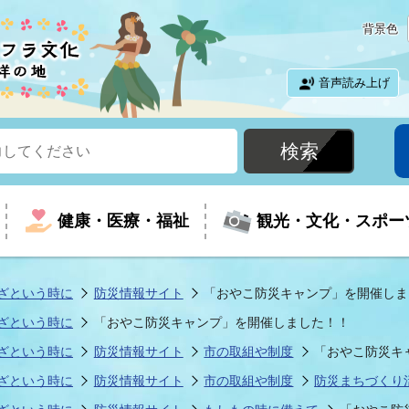
背景色
音声読み上げ
健康・医療・福祉
観光・文化・スポー
ざという時に
防災情報サイト
「おやこ防災キャンプ」を開催しま
ざという時に
「おやこ防災キャンプ」を開催しました！！
という時に
て
イベントの案内
振興
室
届出・証明
教育
児童福祉
外国人観光客向けページ
廃棄物
フラシティいわき
ざという時に
防災情報サイト
市の取組や制度
「おやこ防災キ
ざという時に
防災情報サイト
市の取組や制度
防災まちづくり
ナンバー
包括ケア(介護予防等)
ルコース
・介護
住まい・生活・相談
福祉事業者向け情報
歴史・文化
都市計画・開発・建築
広聴