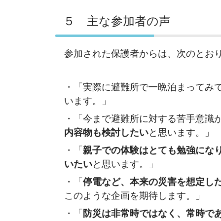
５ 主な参加者の声
参加された保護者からは、次のとお
・「実際に避難所で一晩泊まってみ
います。」
・「今まで避難所に対する苦手意識
内容物も検討したい
と思います。」
・「
親子での体験はとても勉強にな
いたい
と思います。」
・「
停電など、本来の災害を想定し
このような企画を期待します。」
・「
防災は非常時ではなく、常時で