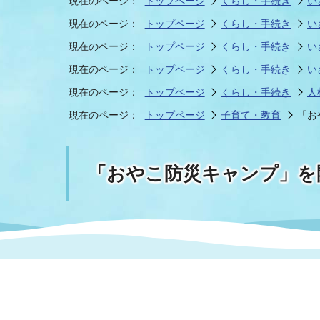
現在のページ：
トップページ
くらし・手続き
い
現在のページ：
トップページ
くらし・手続き
い
現在のページ：
トップページ
くらし・手続き
い
まちづくり
スポーツ
保健・衛生
職員
地域
施設
指定
行政
福祉に関するその他の情報
地域
現在のページ：
トップページ
くらし・手続き
い
現在のページ：
トップページ
くらし・手続き
人
いわき市女性活躍推進ポータ
いわき市へのアクセス
公売
いわ
市の
現在のページ：
トップページ
子育て・教育
「お
雇用
ルサイト
市議会
審議
「おやこ防災キャンプ」を
電子サービス
オー
監査委員
農業
ご意見・ご質問
水道