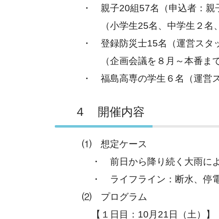
・ 親子20組57名（申込者：親子5
（小学生25名、中学生２名、未
・ 登録防災士15名（運営スタ
（企画会議を８月～本番まで２回
・ 福島高専の学生６名（運営ス
４ 開催内容
⑴ 想定ケース
・ 前日から降り続く大雨により
・ ライフライン：断水、停電（
⑵ プログラム
【１日目：10月21日（土）】