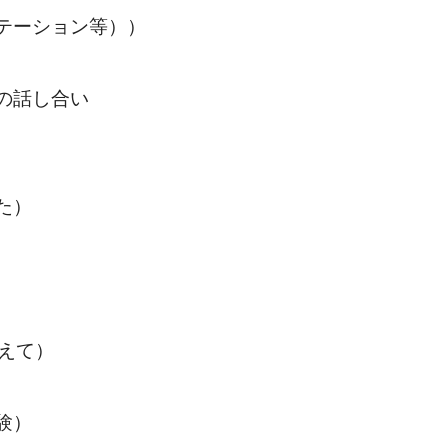
テーション等））
の話し合い
た）
えて）
験）