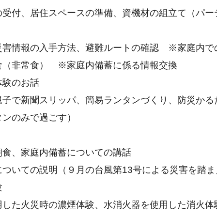
、居住スペースの準備、資機材の組立て（パー
報の入手方法、避難ルートの確認 ※家庭内で
非常食） ※家庭内備蓄に係る情報交換
験のお話
新聞スリッパ、簡易ランタンづくり、防災かる
のみで過ごす）
、家庭内備蓄についての講話
ての説明（９月の台風第13号による災害を踏ま
験
災時の濃煙体験、水消火器を使用した消火体