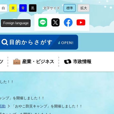
白
黄
青
黒
文字サイズ
標準
拡大
背
に
背
に
背
に
背
に
文
に
文
に
景
変
景
変
景
変
景
変
字
変
字
変
色
更
色
更
色
更
色
更
サ
更
サ
更
Foreign language
を
を
を
を
イ
イ
ズ
ズ
を
を
目的からさがす
ツ
産業・ビジネス
市政情報
した！！
税金
教育委員会
障がい者福祉
観光スポット
支払・請求
ふるさと寄附金
ャンプ」を開催しました！！
活動
「おやこ防災キャンプ」を開催しました！！
ごみ・環境
生活保護
芸術
企業支援・起業支援
財政