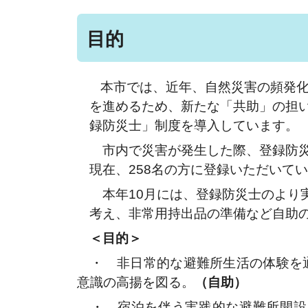
目的
本市では、近年、自然災害の頻発
を進めるため、新たな「共助」の担
録防災士」制度を導入しています。
市内で災害が発生した際、登録防災
現在、258名の方に登録いただいて
本年10月には、登録防災士のより
考え、非常用持出品の準備など自助
＜目的＞
・ 非日常的な避難所生活の体験を通
意識の高揚を図る。
（自助）
・ 宿泊を伴う実践的な避難所開設