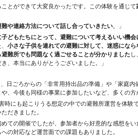
ることができて大変良かったです。この体験を通じて
避難や連絡方法について話し合っていきたい
。」
に子どもたちにとって、避難について考えるいい機会
た、
小さな子供を連れての避難に対して、迷惑になら
ら避難所でも問題なく過ごせることが分かりました
し
だき、本当にありがとうございました。」
て、日ごろからの「非常用持出品の準備」や「家庭内
とや、今後も同様の事業に参加したいなど、多くの方
害時にも起こりうる想定の中での避難所運営を体験
いただきました。
めての開催でしたが、参加者から好意的な感想をい
ちへの対応など運営面での課題もありました。