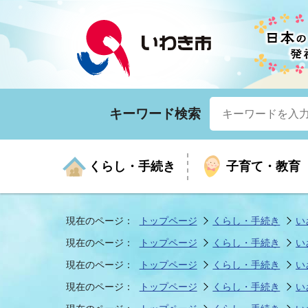
キーワード検索
くらし・手続き
子育て・教育
現在のページ：
トップページ
くらし・手続き
い
現在のページ：
トップページ
くらし・手続き
い
くらしの手続きガイド
生涯学習
医療
お知らせ
入札・契約
市の紹介
いざ
子育
健康
年間
産業
市長
現在のページ：
トップページ
くらし・手続き
い
現在のページ：
トップページ
くらし・手続き
い
年金・保険
高齢者福祉・介護
目的から探す
企業立地
市の統計
マイ
地域
モデ
福祉
広報