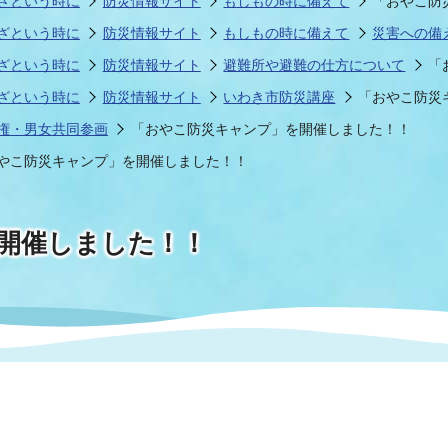
ざという時に
防災情報サイト
もしもの時に備えて
「おやこ防
ざという時に
防災情報サイト
もしもの時に備えて
災害への備
ざという時に
防災情報サイト
避難所や避難の仕方について
「
情報
関連情報
管理者
計画
移住・定住
新型コロナウイルス感染
教育旅行
除染事業
行政改革
福祉
設ページ
ざという時に
防災情報サイト
いわき市防災講座
「おやこ防災
権・男女共同参画
「おやこ防災キャンプ」を開催しました！！
き市立美術館
制度
監査
やこ防災キャンプ」を開催しました！！
・労働
産業
会など
いわき市広告事業
開催しました！！
プンデータ・活用事例
市民意見募集(パブリック
委員会
メント)
局
施設案内