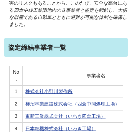
害のリスクもあることから、このたび、安全な高台にあ
る
四倉中核工業団地内の８事業者と協定を締結し、大切
な財産である自動車とともに避難が可能な体制を確保し
ました。
協定締結事業者一覧
No
事業者名
．
1
株式会社小野川製作所
2
柿沼林業建設株式会社（四倉中間処理工場）
3
東新工業株式会社（いわき四倉工場）
4
日本精機株式会社（いわき工場）