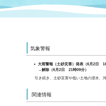
まちづくり
スポーツ
保健・衛生
職員
地域
施設
指定
行政
福祉に関するその他の情報
地域
いわき市女性活躍推進ポータ
いわき市へのアクセス
公売
いわ
市の
雇用
ルサイト
気象警報
市議会
審議
電子サービス
オー
大雨警報（土砂災害）発表（6月2日 1
→解除（6月2日 21時09分）
監査委員
農業
引き続き、土砂災害や低い土地の浸水、河
関連情報
ご意見・ご質問
水道