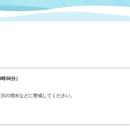
情報
関連情報
管理者
計画
移住・定住
新型コロナウイルス感染
教育旅行
除染事業
行政改革
福祉
設ページ
き市立美術館
制度
監査
・労働
産業
会など
いわき市広告事業
プンデータ・活用事例
8時36分）
市民意見募集(パブリック
委員会
川の増水などに警戒してください。
メント)
局
施設案内