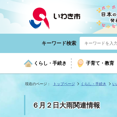
キーワード検索
くらし・手続き
子育て・教育
現在のページ：
トップページ
くらし・手続き
い
くらしの手続きガイド
生涯学習
医療
お知らせ
入札・契約
市の紹介
いざ
子育
健康
年間
産業
市長
６月２日大雨関連情報
年金・保険
高齢者福祉・介護
目的から探す
企業立地
市の統計
マイ
地域
モデ
福祉
広報