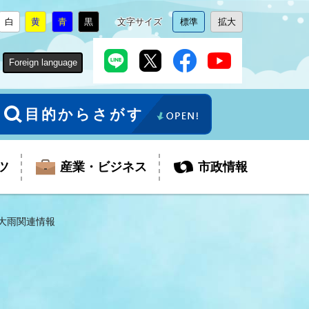
白
黄
青
黒
文字サイズ
標準
拡大
背
に
背
に
背
に
背
に
文
に
文
に
景
変
景
変
景
変
景
変
字
変
字
変
色
更
色
更
色
更
色
更
サ
更
サ
更
Foreign language
を
を
を
を
イ
イ
ズ
ズ
を
を
目的からさがす
ツ
産業・ビジネス
市政情報
日大雨関連情報
税金
教育委員会
障がい者福祉
観光スポット
支払・請求
ふるさと寄附金
ごみ・環境
生活保護
芸術
企業支援・起業支援
財政