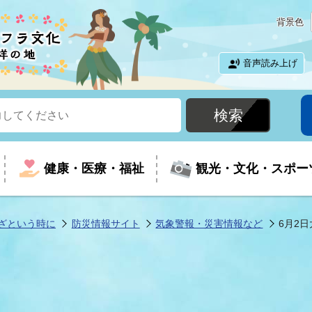
背景色
音声読み上げ
健康・医療・福祉
観光・文化・スポー
ざという時に
防災情報サイト
気象警報・災害情報など
6月2
という時に
て
イベントの案内
振興
室
届出・証明
教育
児童福祉
外国人観光客向けページ
廃棄物
フラシティいわき
ナンバー
包括ケア(介護予防等)
ルコース
・介護
住まい・生活・相談
福祉事業者向け情報
歴史・文化
都市計画・開発・建築
広聴