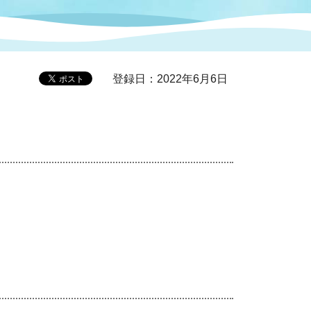
症特
人権・男女共同参画
国際・国内交流
環境法令等に基づく届出
公有財産
医療センター
登録日：2022年6月6日
情報公開・個人情報保護
選挙
選挙管理委員会
コ
市制施行周年関連情報
組織一覧