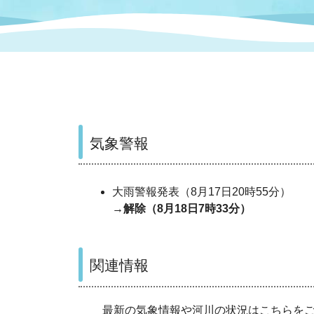
まちづくり
スポーツ
保健・衛生
職員
地域
施設
指定
行政
福祉に関するその他の情報
地域
いわき市女性活躍推進ポータ
いわき市へのアクセス
公売
いわ
市の
雇用
ルサイト
気象警報
市議会
審議
電子サービス
オー
大雨警報発表（8月17日20時55分）
→解除（8月18日7時33分）
監査委員
農業
関連情報
ご意見・ご質問
水道
最新の気象情報や河川の状
況はこちらを