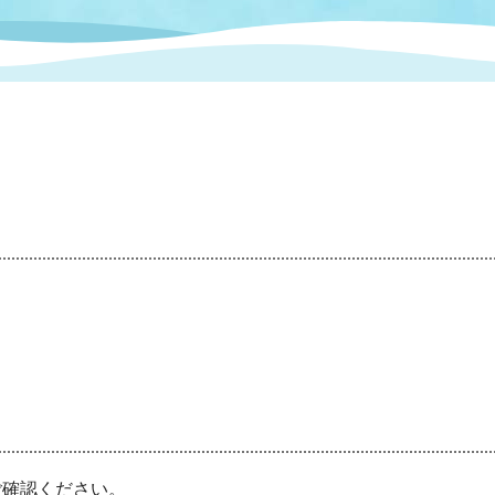
情報
関連情報
管理者
計画
移住・定住
新型コロナウイルス感染
教育旅行
除染事業
行政改革
福祉
設ページ
き市立美術館
制度
監査
・労働
産業
会など
いわき市広告事業
プンデータ・活用事例
市民意見募集(パブリック
委員会
メント)
局
施設案内
ご
確認ください。