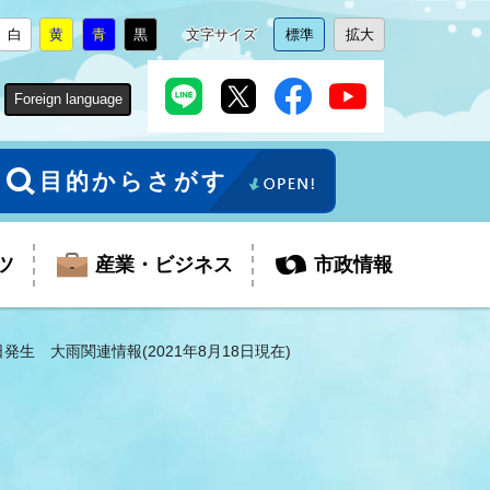
白
黄
青
黒
文字サイズ
標準
拡大
背
に
背
に
背
に
背
に
文
に
文
に
景
変
景
変
景
変
景
変
字
変
字
変
色
更
色
更
色
更
色
更
サ
更
サ
更
Foreign language
を
を
を
を
イ
イ
ズ
ズ
を
を
目的からさがす
ツ
産業・ビジネス
市政情報
日発生 大雨関連情報(2021年8月18日現在)
税金
教育委員会
障がい者福祉
観光スポット
支払・請求
ふるさと寄附金
ごみ・環境
生活保護
芸術
企業支援・起業支援
財政