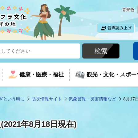
背景色
音声読み上げ
健康・医療・福祉
観光・文化・スポー
ざという時に
防災情報サイト
気象警報・災害情報など
8月17
という時に
て
イベントの案内
振興
室
届出・証明
教育
児童福祉
外国人観光客向けページ
廃棄物
フラシティいわき
2021年8月18日現在)
ナンバー
包括ケア(介護予防等)
ルコース
・介護
住まい・生活・相談
福祉事業者向け情報
歴史・文化
都市計画・開発・建築
広聴