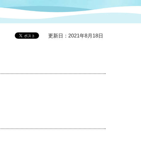
症特
人権・男女共同参画
国際・国内交流
環境法令等に基づく届出
公有財産
医療センター
更新日：2021年8月18日
情報公開・個人情報保護
選挙
選挙管理委員会
コ
市制施行周年関連情報
組織一覧