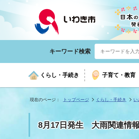
キーワード検索
くらし・手続き
子育て・教育
現在のページ：
トップページ
くらし・手続き
い
くらしの手続きガイド
生涯学習
医療
お知らせ
入札・契約
市の紹介
いざ
子育
健康
年間
産業
市長
8月17日発生 大雨関連情報(
年金・保険
高齢者福祉・介護
目的から探す
企業立地
市の統計
マイ
地域
モデ
福祉
広報