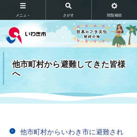
メニュ－
さがす
閲覧補助
他市町村から避難してきた皆様
へ
他市町村からいわき市に避難され