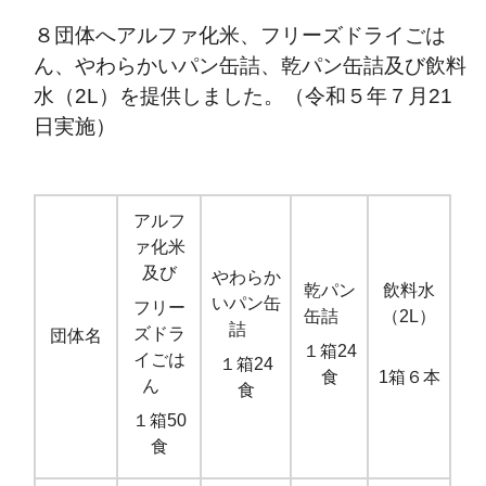
８団体へアルファ化米、フリーズドライごは
ん、やわらかいパン缶詰、乾パン缶詰及び飲料
水（2L）を提供しました。（令和５年７月21
日実施）
アルフ
ァ化米
及び
やわらか
乾パン
飲料水
いパン缶
フリー
缶詰
（2L）
詰
ズドラ
団体名
１箱24
イごは
１箱24
食
1箱６本
ん
食
１箱50
食