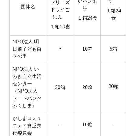
いパン缶
詰
フリーズ
団体名
詰
ドライご
１箱24
はん
１箱24食
食
１箱50食
NPO法人 明
-
日飛子ども自
10箱
5箱
立の里
NPO法人 い
わき自立生活
センター
20箱
20箱
20箱
（NPO法人
フードバンク
ふくしま）
かしまコミュ
10箱
ニティ食堂実
-
-
行委員会