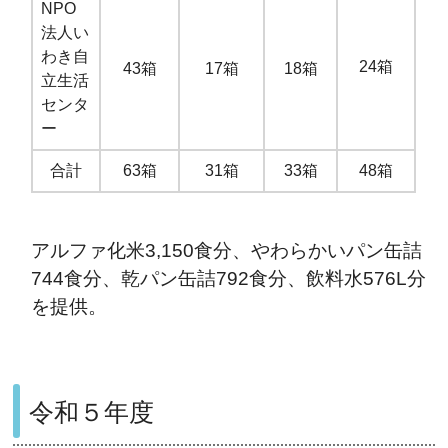
NPO
法人い
わき自
24箱
43箱
17箱
18箱
立生活
センタ
ー
合計
63箱
31箱
33箱
48箱
アルファ化米3,150食分、やわらかいパン缶詰
744食分、乾パン缶詰792食分、飲料水576L分
を提供。
令和５年度