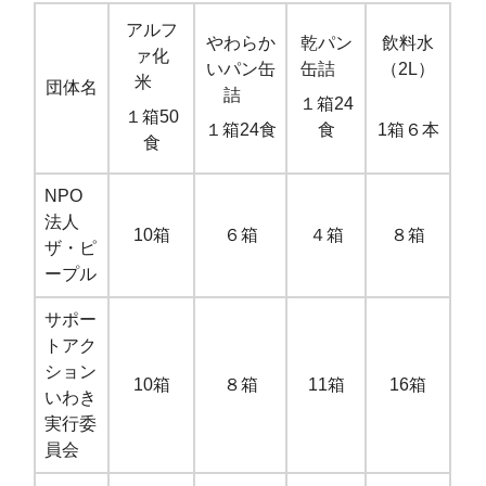
アルフ
やわらか
乾パン
飲料水
ァ化
いパン缶
缶詰
（2L）
米
団体名
詰
１箱24
１箱50
１箱24食
食
1箱６本
食
NPO
法人
10箱
６箱
４箱
８箱
ザ・ピ
ープル
サポー
トアク
ション
10箱
８箱
11箱
16箱
いわき
実行委
員会