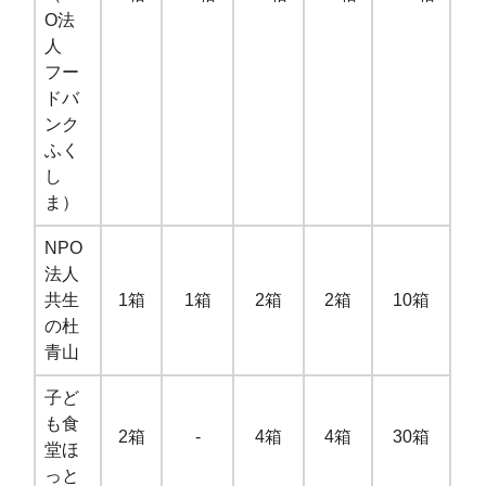
O法
人
フー
ドバ
ンク
ふく
し
ま）
NPO
法人
共生
1箱
1箱
2箱
2箱
10箱
の杜
青山
子ど
も食
2箱
-
4箱
4箱
30箱
堂ほ
っと