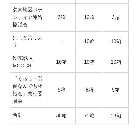
勿来地区ボラ
ンティア連絡
3箱
10箱
3箱
協議会
はまどおり大
-
10箱
10箱
学
NPO法人
10箱
10箱
10箱
MOCCS
「くらし・労
働なんでも相
5箱
5箱
5箱
談会」実行委
員会
合計
38箱
75箱
53箱