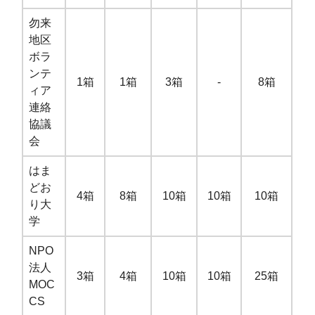
勿来
地区
ボラ
ンテ
1箱
1箱
3箱
-
8箱
ィア
連絡
協議
会
はま
どお
4箱
8箱
10箱
10箱
10箱
り大
学
NPO
法人
3箱
4箱
10箱
10箱
25箱
MOC
CS