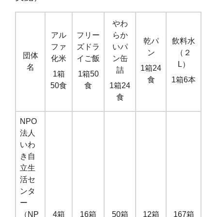
やわ
アル
フリー
らか
乾パ
飲料水
ファ
ズドラ
いパ
ン
（２
団体
化米
イご飯
ン缶
L）
名
1箱24
詰
1箱
1箱50
食
1箱6本
50食
食
1箱24
食
NPO
法人
いわ
き自
立生
活セ
ンタ
ー
（NP
4箱
16箱
50箱
12箱
167箱