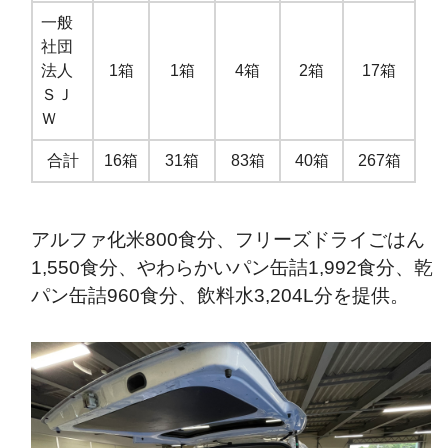
一般
社団
法人
1箱
1箱
4箱
2箱
17箱
ＳＪ
Ｗ
合計
16箱
31箱
83箱
40箱
267箱
アルファ化米800食分、フリーズドライごはん
1,550食分、やわらかいパン缶詰1,992食分、乾
パン缶詰960食分、飲料水3,204L分を提供。