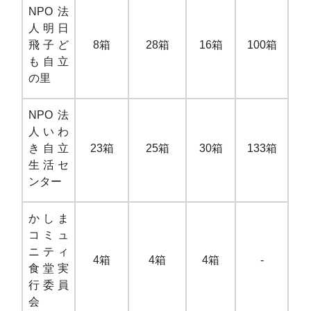
NPO
法
人明日
飛子ど
8箱
28箱
16箱
100箱
も自立
の里
NPO
法
人いわ
き自立
23箱
25箱
30箱
133箱
生活セ
ンター
かしま
コミュ
ニティ
4箱
4箱
4箱
-
食堂実
行委員
会