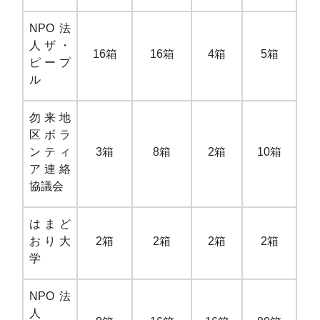
NPO法
人ザ・
16箱
16箱
4箱
5箱
ピープ
ル
勿来地
区ボラ
ンティ
3箱
8箱
2箱
10箱
ア連絡
協議会
はまど
おり大
2箱
2箱
2箱
2箱
学
NPO法
人