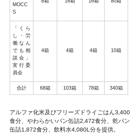
8箱
16箱
16箱
80箱
MOCC
S
「くら
し・労
働なん
でも相
4箱
4箱
4箱
10箱
談会」
実行委
員会
合計
68箱
103箱
78箱
340箱
アルファ化米及びフリーズドライごはん3,400
食分、やわらかいパン缶詰2,472食分、乾パン
缶詰1,872食分、飲料水4,080L分を提供。