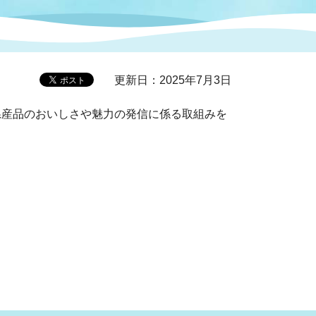
症特
人権・男女共同参画
国際・国内交流
環境法令等に基づく届出
公有財産
医療センター
更新日：2025年7月3日
情報公開・個人情報保護
県産品のおいしさや魅力の発信に係る取組みを
選挙
選挙管理委員会
コ
市制施行周年関連情報
組織一覧