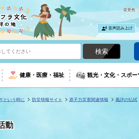
背景色
音声読み上げ
健康・医療・福祉
観光・文化・スポー
ざという時に
防災情報サイト
原子力災害関連情報
風評の払拭
という時に
て
イベントの案内
振興
室
届出・証明
教育
児童福祉
外国人観光客向けページ
廃棄物
フラシティいわき
活動
ナンバー
包括ケア(介護予防等)
ルコース
・介護
住まい・生活・相談
福祉事業者向け情報
歴史・文化
都市計画・開発・建築
広聴