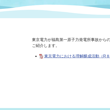
まちづくり
スポーツ
保健・衛生
職員
地域
施設
指定
行政
福祉に関するその他の情報
地域
いわき市女性活躍推進ポータ
いわき市へのアクセス
公売
いわ
市の
東京電力が福島第一原子力発電所事故から
雇用
ルサイト
ご紹介します。
東京電力における理解醸成活動（R８.７
市議会
審議
電子サービス
オー
監査委員
農業
ご意見・ご質問
水道