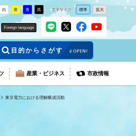
白
黄
青
黒
文字サイズ
標準
拡大
背
に
背
に
背
に
背
に
文
に
文
に
景
変
景
変
景
変
景
変
字
変
字
変
色
更
色
更
色
更
色
更
サ
更
サ
更
Foreign language
を
を
を
を
イ
イ
ズ
ズ
を
を
目的からさがす
ツ
産業・ビジネス
市政情報
東京電力における理解醸成活動
税金
教育委員会
障がい者福祉
観光スポット
支払・請求
ふるさと寄附金
ごみ・環境
生活保護
芸術
企業支援・起業支援
財政