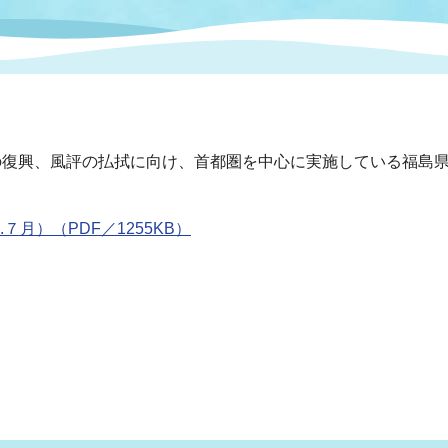
情報
関連情報
管理者
計画
移住・定住
新型コロナウイルス感染
教育旅行
除染事業
行政改革
福祉
設ページ
き市立美術館
制度
監査
の復興、風評の払拭に向け、首都圏を中心に実施している福島
・労働
産業
月）（PDF／1255KB）
会など
いわき市広告事業
プンデータ・活用事例
市民意見募集(パブリック
委員会
メント)
局
施設案内