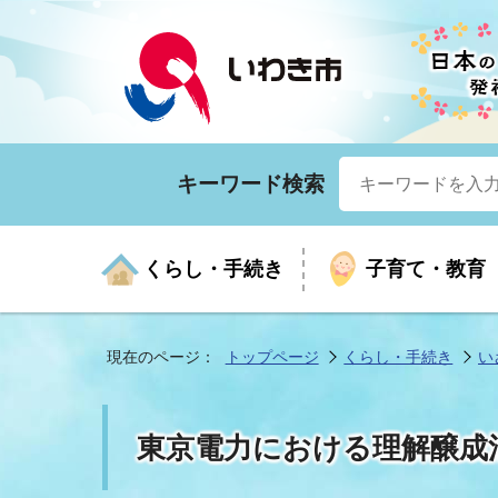
キーワード検索
くらし・手続き
子育て・教育
現在のページ：
トップページ
くらし・手続き
い
くらしの手続きガイド
生涯学習
医療
お知らせ
入札・契約
市の紹介
いざ
子育
健康
年間
産業
市長
東京電力における理解醸成
年金・保険
高齢者福祉・介護
目的から探す
企業立地
市の統計
マイ
地域
モデ
福祉
広報