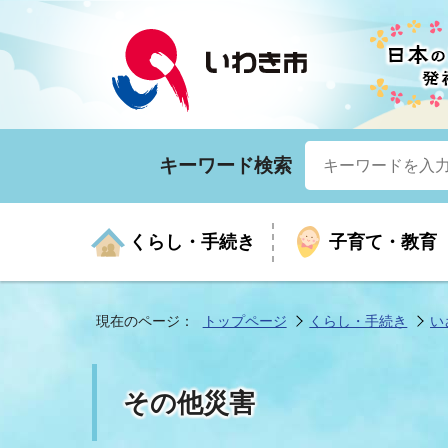
キーワード検索
くらし・手続き
子育て・教育
現在のページ：
トップページ
くらし・手続き
い
くらしの手続きガイド
生涯学習
医療
お知らせ
入札・契約
市の紹介
いざ
子育
健康
年間
産業
市長
その他災害
年金・保険
高齢者福祉・介護
目的から探す
企業立地
市の統計
マイ
地域
モデ
福祉
広報