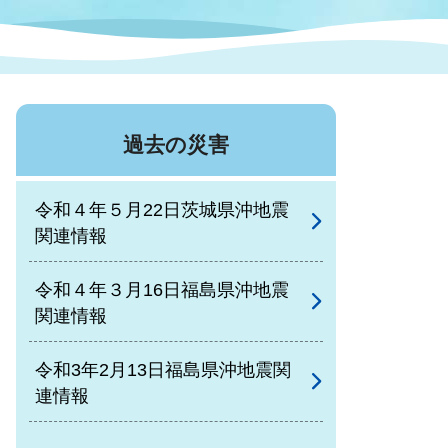
症特
人権・男女共同参画
国際・国内交流
環境法令等に基づく届出
公有財産
医療センター
過去の災害
情報公開・個人情報保護
選挙
令和４年５月22日茨城県沖地震
選挙管理委員会
関連情報
令和４年３月16日福島県沖地震
コ
関連情報
市制施行周年関連情報
令和3年2月13日福島県沖地震関
連情報
組織一覧