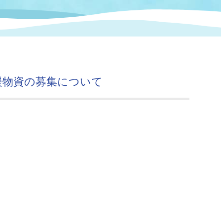
情報
関連情報
管理者
計画
移住・定住
新型コロナウイルス感染
教育旅行
除染事業
行政改革
福祉
設ページ
き市立美術館
制度
監査
援物資の募集について
・労働
産業
会など
いわき市広告事業
プンデータ・活用事例
市民意見募集(パブリック
委員会
メント)
局
施設案内