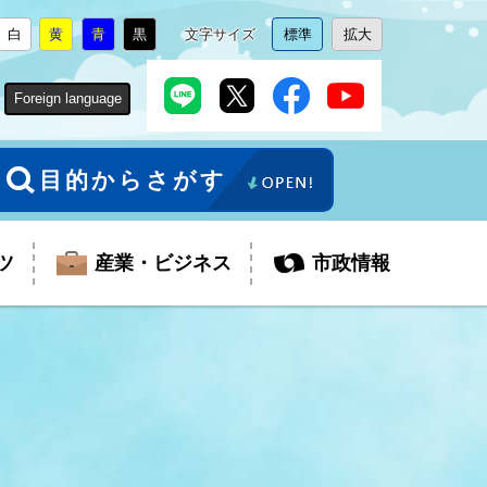
白
黄
青
黒
文字サイズ
標準
拡大
背
に
背
に
背
に
背
に
文
に
文
に
景
変
景
変
景
変
景
変
字
変
字
変
色
更
色
更
色
更
色
更
サ
更
サ
更
Foreign language
を
を
を
を
イ
イ
ズ
ズ
を
を
目的からさがす
ツ
産業・ビジネス
市政情報
税金
教育委員会
障がい者福祉
観光スポット
支払・請求
ふるさと寄附金
ごみ・環境
生活保護
芸術
企業支援・起業支援
財政