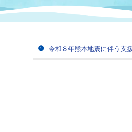
まちづくり
スポーツ
保健・衛生
職員
地域
施設
指定
行政
福祉に関するその他の情報
地域
いわき市女性活躍推進ポータ
いわき市へのアクセス
公売
いわ
市の
令和８年熊本地震に伴う支
雇用
ルサイト
市議会
審議
電子サービス
オー
監査委員
農業
ご意見・ご質問
水道