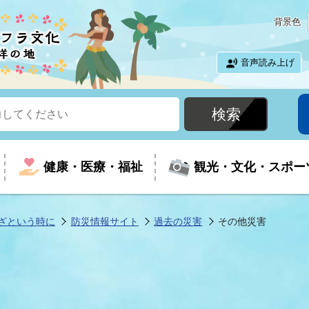
背景色
音声読み上げ
健康・医療・福祉
観光・文化・スポー
ざという時に
防災情報サイト
過去の災害
その他災害
という時に
て
イベントの案内
振興
室
届出・証明
教育
児童福祉
外国人観光客向けページ
廃棄物
フラシティいわき
ナンバー
包括ケア(介護予防等)
ルコース
・介護
住まい・生活・相談
福祉事業者向け情報
歴史・文化
都市計画・開発・建築
広聴